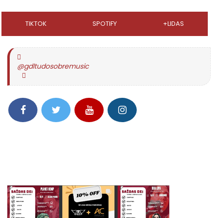
TIKTOK
SPOTIFY
+LIDAS
@gdltudosobremusic