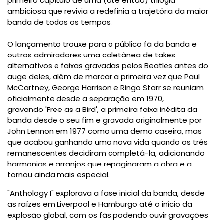
primeiro capítulo de uma (até então) trilogia
ambiciosa que revivia a redefinia a trajetória da maior
banda de todos os tempos.
O lançamento trouxe para o público fã da banda e
outros admiradores uma coletânea de takes
alternativos e faixas gravadas pelos Beatles antes do
auge deles, além de marcar a primeira vez que Paul
McCartney, George Harrison e Ringo Starr se reuniam
oficialmente desde a separação em 1970,
gravando 'Free as a Bird', a primeira faixa inédita da
banda desde o seu fim e gravada originalmente por
John Lennon em 1977 como uma demo caseira, mas
que acabou ganhando uma nova vida quando os três
remanescentes decidiram completá-la, adicionando
harmonias e arranjos que repaginaram a obra e a
tornou ainda mais especial.
"Anthology I" explorava a fase inicial da banda, desde
as raízes em Liverpool e Hamburgo até o início da
explosão global, com os fãs podendo ouvir gravações