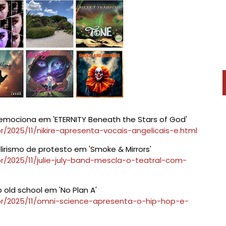
s emociona em 'ETERNITY Beneath the Stars of God'
/2025/11/nikire-apresenta-vocais-angelicais-e.html
lirismo de protesto em 'Smoke & Mirrors'
r/2025/11/julie-july-band-mescla-o-teatral-com-
old school em 'No Plan A'
br/2025/11/omni-science-apresenta-o-hip-hop-e-