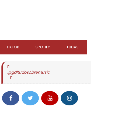
TIKTOK
SPOTIFY
+LIDAS
@gdltudosobremusic