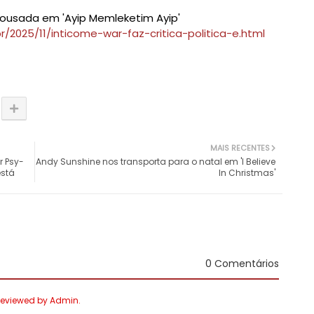
al ousada em 'Ayip Memleketim Ayip'
/2025/11/inticome-war-faz-critica-politica-e.html
MAIS RECENTES
r Psy-
Andy Sunshine nos transporta para o natal em 'I Believe
está
In Christmas'
0 Comentários
 Reviewed by Admin.