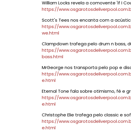
William Locks revela a comovente 'If I Co
https://www.osgarotosdeliverpool.com.br
Scott's Tees nos encanta com a acústic
https://www.osgarotosdeliverpool.com.
we.html
Clampdown trafega pelo drum n bass, dub
https://www.osgarotosdeliverpool.com
bass.html
MrGeorge nos transporta pelo pop e disco
https://www.osgarotosdeliverpool.com.
e.html
Eternal Tone fala sobre otimismo, fé e g
https://www.osgarotosdeliverpool.com.
e.html
Christophe Elie trafega pelo classic e so
https://www.osgarotosdeliverpool.com.b
e.html