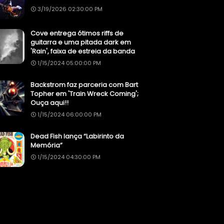
3/19/2026 02:30:00 PM
Cove entrega ótimos riffs de
guitarra e uma pitada dark em
'Rain', faixa de estreia da banda
1/15/2024 05:00:00 PM
Backstrom faz parceria com Bart
Topher em 'Train Wreck Coming';
Ouça aqui!!
1/15/2024 06:00:00 PM
Dead Fish lança “Labirinto da
Memória”
1/15/2024 04:30:00 PM