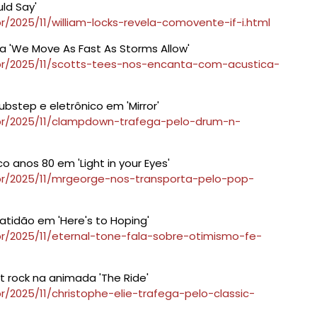
uld Say'
/2025/11/william-locks-revela-comovente-if-i.html
a 'We Move As Fast As Storms Allow'
br/2025/11/scotts-tees-nos-encanta-com-acustica-
step e eletrônico em 'Mirror'
.br/2025/11/clampdown-trafega-pelo-drum-n-
 anos 80 em 'Light in your Eyes'
br/2025/11/mrgeorge-nos-transporta-pelo-pop-
ratidão em 'Here's to Hoping'
br/2025/11/eternal-tone-fala-sobre-otimismo-fe-
ft rock na animada 'The Ride'
r/2025/11/christophe-elie-trafega-pelo-classic-