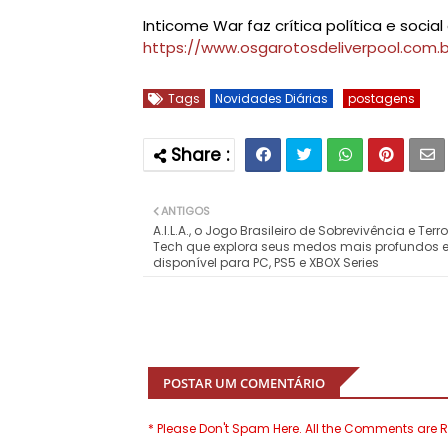
Inticome War faz crítica política e soci
https://www.osgarotosdeliverpool.com.br
Tags
Novidades Diárias
postagens
ANTIGOS
A.I.L.A., o Jogo Brasileiro de Sobrevivência e Terro
Tech que explora seus medos mais profundos 
disponível para PC, PS5 e XBOX Series
POSTAR UM COMENTÁRIO
* Please Don't Spam Here. All the Comments are