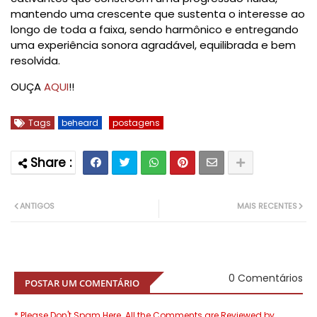
mantendo uma crescente que sustenta o interesse ao
longo de toda a faixa, sendo harmônico e entregando
uma experiência sonora agradável, equilibrada e bem
resolvida.
OUÇA
AQUI
!!
Tags
beheard
postagens
ANTIGOS
MAIS RECENTES
0 Comentários
POSTAR UM COMENTÁRIO
* Please Don't Spam Here. All the Comments are Reviewed by