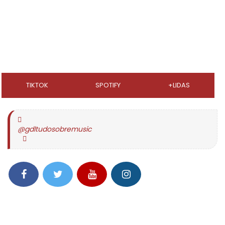
TIKTOK
SPOTIFY
+LIDAS
@gdltudosobremusic