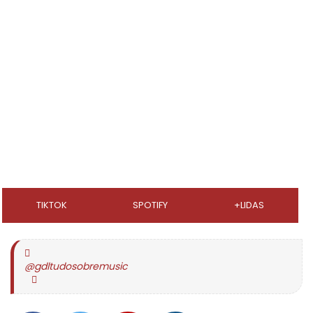
TIKTOK
SPOTIFY
+LIDAS
@gdltudosobremusic