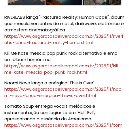
RIVERLABS lança "Fractured Reality: Human Code", álbum
que mescla vertentes do metal, darkwave, eletrônico e
atmosfera cinematográfica
https://www.osgarotosdeliverpool.com.br/2025/11/riverl
abs-lanca-fractured-reality-human.html
Kill Me Kate mescla pop punk, rock alternativo e emo
em álbum homônimo
https://www.osgarotosdeliverpool.com.br/2025/11/kill-
me-kate-mescla-pop-punk-rock.html
Naomi Neva lança a enérgica 'This Is Over'
https://www.osgarotosdeliverpool.com.br/2025/11/nao
mi-neva-lanca-energica-this-is-over.html
Tomato Soup entrega vocais melódicos e
instrumentação contagiante em 'Half Evil',
apresentando a essência do Americana
https://www.osgarotosdeliverpool.com.br/2025/11/tom