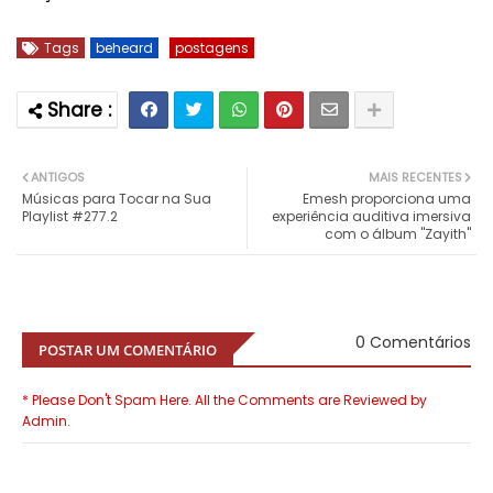
Tags
beheard
postagens
ANTIGOS
MAIS RECENTES
Músicas para Tocar na Sua
Emesh proporciona uma
Playlist #277.2
experiência auditiva imersiva
com o álbum "Zayith"
0 Comentários
POSTAR UM COMENTÁRIO
* Please Don't Spam Here. All the Comments are Reviewed by
Admin.