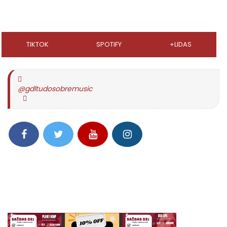
TIKTOK
SPOTIFY
+LIDAS
@gdltudosobremusic