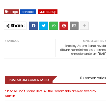
Tags
beheard
Muso Soup
ANTIGOS
MAIS RECENTES
Bradley Adam Band revela
álbum homônimo e de lirismo
emocionante em "BAB"
0 Comentários
POSTAR UM COMENTÁRIO
* Please Don't Spam Here. All the Comments are Reviewed by
Admin.