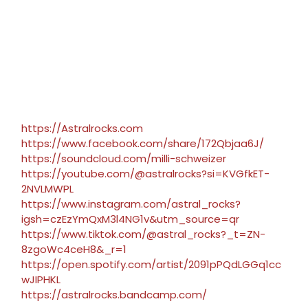
https://Astralrocks.com
https://www.facebook.com/share/172Qbjaa6J/
https://soundcloud.com/milli-schweizer
https://youtube.com/@astralrocks?si=KVGfkET-
2NVLMWPL
https://www.instagram.com/astral_rocks?
igsh=czEzYmQxM3l4NG1v&utm_source=qr
https://www.tiktok.com/@astral_rocks?_t=ZN-
8zgoWc4ceH8&_r=1
https://open.spotify.com/artist/2091pPQdLGGq1cc
wJIPHKL
https://astralrocks.bandcamp.com/