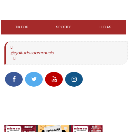
TIKTOK
SPOTIFY
+LIDAS
@gdltudosobremusic