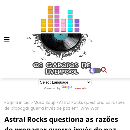
Powered by
Translate
Página inicial
Muso Soup
Astral Rocks questiona as razões
de propagar guerra invés de paz em 'Why War'
Astral Rocks questiona as razões
de propagar guerra invés de paz