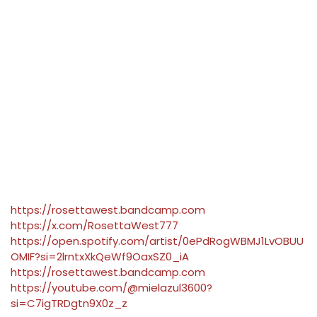
https://rosettawest.bandcamp.com
https://x.com/RosettaWest777
https://open.spotify.com/artist/0ePdRogWBMJ1LvOBUU
OMIF?si=2lrntxXkQeWf9OaxSZ0_iA
https://rosettawest.bandcamp.com
https://youtube.com/@mielazul3600?
si=C7igTRDgtn9X0z_z