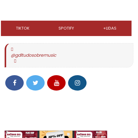
TIKTOK
SPOTIFY
+LIDAS
@gdltudosobremusic