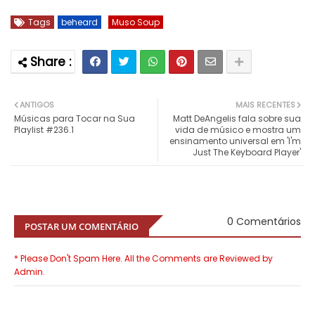
Tags
beheard
Muso Soup
ANTIGOS
MAIS RECENTES
Músicas para Tocar na Sua
Matt DeAngelis fala sobre sua
Playlist #236.1
vida de músico e mostra um
ensinamento universal em 'I'm
Just The Keyboard Player'
0 Comentários
POSTAR UM COMENTÁRIO
* Please Don't Spam Here. All the Comments are Reviewed by
Admin.