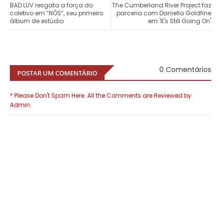
BAD LUV resgata a força do
The Cumberland River Project faz
coletivo em “NÓS”, seu primeiro
parceria com Daniella Goldfine
álbum de estúdio
em 'It's Still Going On'
0 Comentários
POSTAR UM COMENTÁRIO
* Please Don't Spam Here. All the Comments are Reviewed by
Admin.