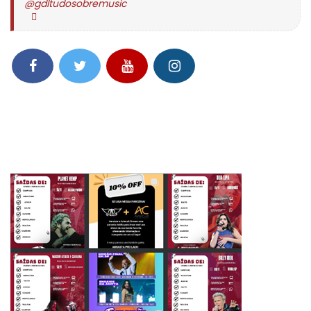
@gdltudosobremusic