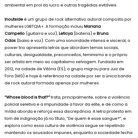
ambiental em prol do lucro e outras tragédias evitáveis.
Inoutside
é um grupo de rock alternativo autoral composto por
mulheres LGBTQIA+. A formação incluiu
Mariana
Campello
(guitarra e voz),
Leticya
(bateria) e
Bruna
Odas
(baixo e voz). Com uma sonoridade intensa e visceral, o
power trio apresenta letras que abordam temas sociais,
culturais, desigualdade, preconceitos, feminismo e o próprio
ser artista em meio ao capitalismo selvagem. Fundada em
2012, na cidade de Vitória (ES), o grupo migrou para Juiz de
Fora (MG) e hoje é referência na cidade por ser a única banda
de rock autoral formada apenas por mulheres.
“Whose blood is that?”
trata, principalmente, sobre a violência
policial seletiva e a impunidade a favor da elite, e de como a
mídia aborda e reforça essa discrepância. A letra protesta em
tom de indignação já no título, “De quem é esse sangue?”, e
explora como essa cultura de violência segue se repetindo
mantendo os acusados impunes, enquanto a sociedade fecha