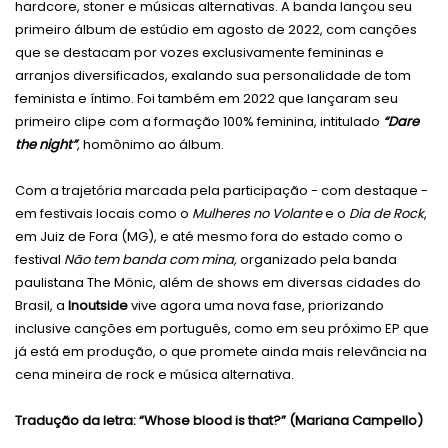
hardcore, stoner e músicas alternativas. A banda lançou seu
primeiro álbum de estúdio em agosto de 2022, com canções
que se destacam por vozes exclusivamente femininas e
arranjos diversificados, exalando sua personalidade de tom
feminista e íntimo. Foi também em 2022 que lançaram seu
primeiro clipe com a formação 100% feminina, intitulado
“Dare
the night”
, homônimo ao álbum.
Com a trajetória marcada pela participação - com destaque -
em festivais locais como o
Mulheres no Volante
e o
Dia de Rock
,
em Juiz de Fora (MG), e até mesmo fora do estado como o
festival
Não tem banda com mina,
organizado pela banda
paulistana The Mönic, além de shows em diversas cidades do
Brasil, a
Inoutside
vive agora uma nova fase, priorizando
inclusive canções em português, como em seu próximo EP que
já está em produção, o que promete ainda mais relevância na
cena mineira de rock e música alternativa.
Tradução da letra: “Whose blood is that?” (Mariana Campello)