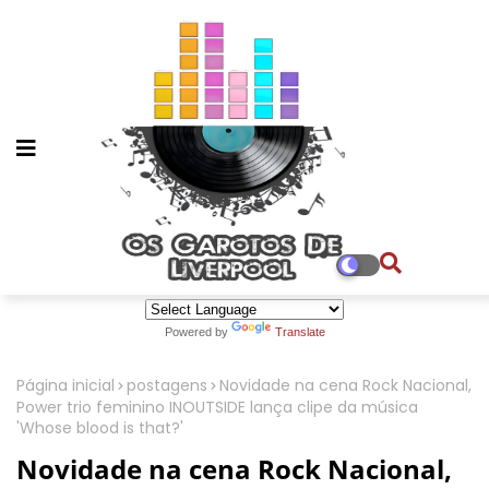
Powered by
Translate
Página inicial
postagens
Novidade na cena Rock Nacional,
Power trio feminino INOUTSIDE lança clipe da música
'Whose blood is that?'
Novidade na cena Rock Nacional,