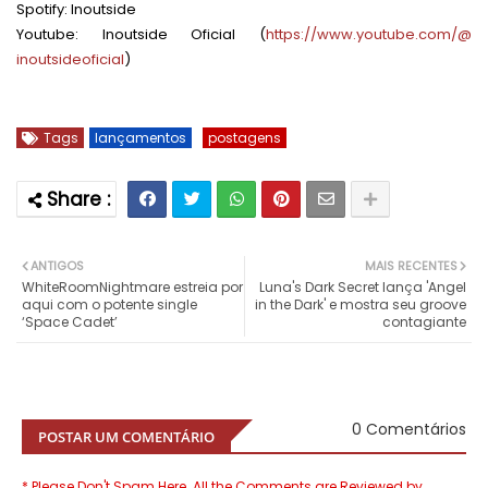
Spotify: Inoutside
Youtube: Inoutside Oficial (
https://www.youtube.com/@
inoutsideoficial
)
Tags
lançamentos
postagens
ANTIGOS
MAIS RECENTES
WhiteRoomNightmare estreia por
Luna's Dark Secret lança 'Angel
aqui com o potente single
in the Dark' e mostra seu groove
‘Space Cadet’
contagiante
0 Comentários
POSTAR UM COMENTÁRIO
* Please Don't Spam Here. All the Comments are Reviewed by