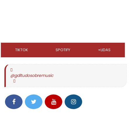
TIKTOK
SPOTIFY
+LIDAS
@gdltudosobremusic