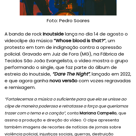
Foto: Pedro Soares
A banda de rock
Inoutside
lança no dia 14 de agosto o
videoclipe da música
“Whose blood is that?”
, um
protesto em tom de indignação contra a opressão
policial. Gravado em Juiz de Fora (MG), na Fábrica de
Tecidos São João Evangelista, o vídeo mostra o grupo
performando o single, que faz parte do álbum de
estreia do Inoutside,
“Dare The Night”
, lançado em 2022,
e que agora ganha
nova versão
com vozes regravadas
e remixagem.
“Fortalecemos a música o suficiente para que ela se unisse ao
clipe de maneira poderosa e retratasse a força que queríamos
trazer com o tema e a canção”
, conta
Mariana Campello
, que
assina a produção e direção do vídeo. O clipe apresenta
também imagens de recortes de notícias de jornais sobre
violência policial, injustiças sociais, guerras, destruição