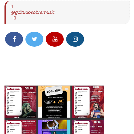
@gdltudosobremusic