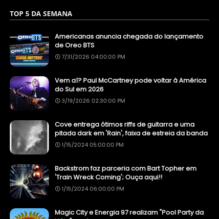
TOP 5 DA SEMANA
Americanas anuncia chegada do lançamento
de Oreo BTS
7/31/2026 04:00:00 PM
Vem aí? Paul McCartney pode voltar à América
do Sul em 2026
3/19/2026 02:30:00 PM
Cove entrega ótimos riffs de guitarra e uma
pitada dark em 'Rain', faixa de estreia da banda
1/15/2024 05:00:00 PM
Backstrom faz parceria com Bart Topher em
'Train Wreck Coming'; Ouça aqui!!
1/15/2024 06:00:00 PM
Magic City e Energia 97 realizam "Pool Party da