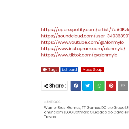
https://open.spotify.com/artist/7eA0Bz
https://soundcloud.com/user-34036890
https://www.youtube.com/@Alonmylo
https://www.instagram.com/alonmylo/
https://www.tiktok.com/@alonmylo
Tags
beheard
Muso Soup
ANTIGOS
Warner Bros. Games, TT Games, DC e o Grupo L
anunciam LEGO Batman: O Legado do Cavaleir
Trevas