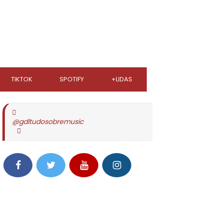
TIKTOK
SPOTIFY
+LIDAS
@gdltudosobremusic