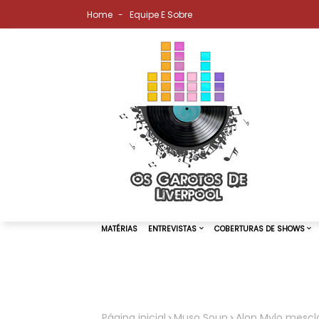
Home
Equipe E Sobre
MATÉRIAS
ENTREVISTAS
COBER
Página inicial
Muso Soup
Alon Mylo mescla