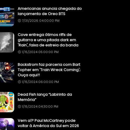
Americanas anuncia chegada do
lançamento de Oreo BTS
7/31/2026 04:00:00 PM
Cove entrega ótimos riffs de
guitarra e uma pitada dark em
'Rain', faixa de estreia da banda
1/15/2024 05:00:00 PM
Backstrom faz parceria com Bart
Topher em 'Train Wreck Coming';
Ouça aqui!!
1/15/2024 06:00:00 PM
Dead Fish lança “Labirinto da
Memória”
1/15/2024 04:30:00 PM
Vem aí? Paul McCartney pode
voltar à América do Sul em 2026