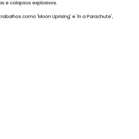
 e colapsos explosivos.
trabalhos como '
Moon Uprising'
e '
In a Parachute',