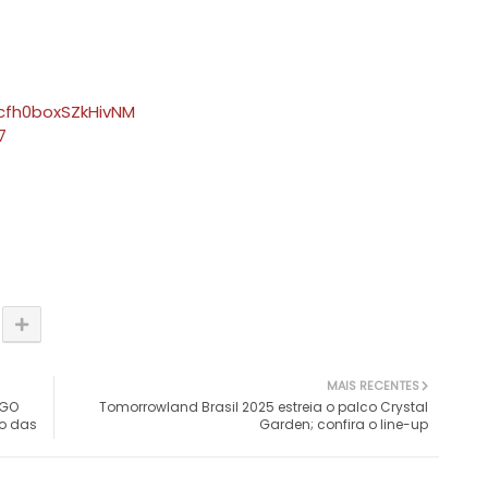
Icfh0boxSZkHivNM
7
MAIS RECENTES
EGO
Tomorrowland Brasil 2025 estreia o palco Crystal
o das
Garden; confira o line-up