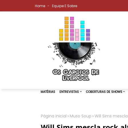
Home
Equipe E Sobre
Página inicial
Muso Soup
Will Sims mescla
MATÉRIAS
ENTREVISTAS
COBER
Will Sims mescla rock al