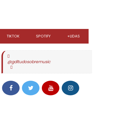
TIKTOK
SPOTIFY
+LIDAS
@gdltudosobremusic