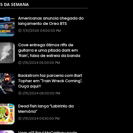
 5 DA SEMANA
Americanas anuncia chegada do
lançamento de Oreo BTS
7/31/2026 04:00:00 PM
Cove entrega ótimos riffs de
guitarra e uma pitada dark em
'Rain', faixa de estreia da banda
1/15/2024 05:00:00 PM
Backstrom faz parceria com Bart
Topher em 'Train Wreck Coming';
Ouça aqui!!
1/15/2024 06:00:00 PM
Dead Fish lança “Labirinto da
Memória”
1/15/2024 04:30:00 PM
Vem aí? Paul McCartney pode