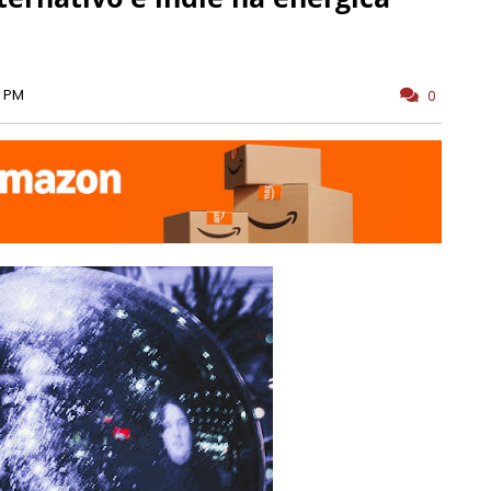
0 PM
0