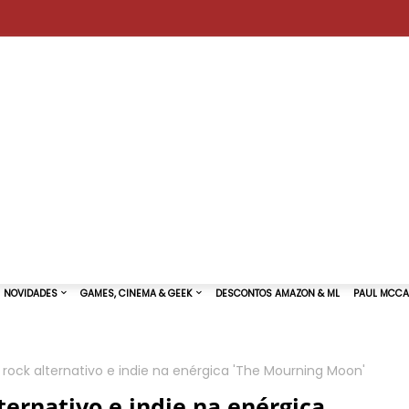
 rock alternativo e indie na enérgica 'The Mourning Moon'
TURAS DE SHOWS
NOVIDADES
GAMES, CINEMA & GEEK
ternativo e indie na enérgica