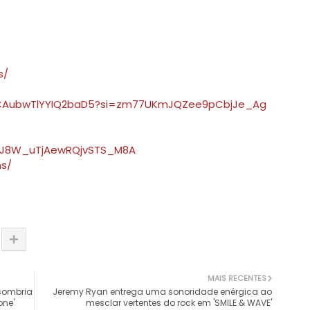
s/
IqqCAubwTlYYIQ2baD5?si=zm77UKmJQZee9pCbjJe_Ag
CJ8W_uTjAewRQjvSTS_M8A
ms/
MAIS RECENTES
 sombria
Jeremy Ryan entrega uma sonoridade enérgica ao
one'
mesclar vertentes do rock em 'SMILE & WAVE'