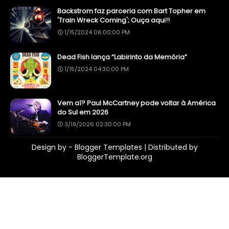
Backstrom faz parceria com Bart Topher em
'Train Wreck Coming'; Ouça aqui!!
1/15/2024 06:00:00 PM
Dead Fish lança “Labirinto da Memória”
1/15/2024 04:30:00 PM
Vem aí? Paul McCartney pode voltar à América
do Sul em 2026
3/19/2026 02:30:00 PM
Design by -
Blogger Templates
| Distributed by
BloggerTemplate.org