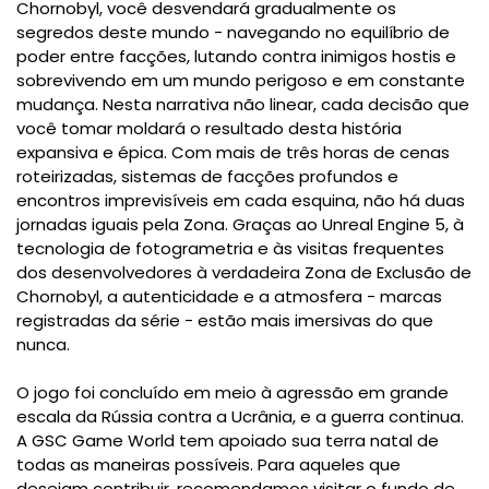
Chornobyl, você desvendará gradualmente os
segredos deste mundo - navegando no equilíbrio de
poder entre facções, lutando contra inimigos hostis e
sobrevivendo em um mundo perigoso e em constante
mudança. Nesta narrativa não linear, cada decisão que
você tomar moldará o resultado desta história
expansiva e épica. Com mais de três horas de cenas
roteirizadas, sistemas de facções profundos e
encontros imprevisíveis em cada esquina, não há duas
jornadas iguais pela Zona. Graças ao Unreal Engine 5, à
tecnologia de fotogrametria e às visitas frequentes
dos desenvolvedores à verdadeira Zona de Exclusão de
Chornobyl, a autenticidade e a atmosfera - marcas
registradas da série - estão mais imersivas do que
nunca.
O jogo foi concluído em meio à agressão em grande
escala da Rússia contra a Ucrânia, e a guerra continua.
A GSC Game World tem apoiado sua terra natal de
todas as maneiras possíveis. Para aqueles que
desejam contribuir, recomendamos visitar o fundo de