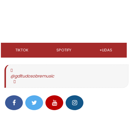
TIKTOK
SPOTIFY
+LIDAS
@gdltudosobremusic