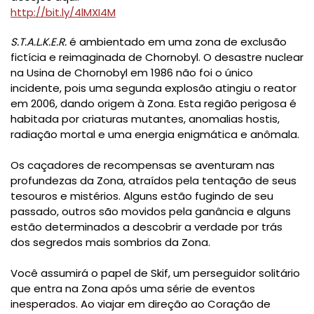
http://bit.ly/4lMXI4M
S.T.A.L.K.E.R.
é ambientado em uma zona de exclusão
fictícia e reimaginada de Chornobyl. O desastre nuclear
na Usina de Chornobyl em 1986 não foi o único
incidente, pois uma segunda explosão atingiu o reator
em 2006, dando origem à Zona. Esta região perigosa é
habitada por criaturas mutantes, anomalias hostis,
radiação mortal e uma energia enigmática e anômala.
Os caçadores de recompensas se aventuram nas
profundezas da Zona, atraídos pela tentação de seus
tesouros e mistérios. Alguns estão fugindo de seu
passado, outros são movidos pela ganância e alguns
estão determinados a descobrir a verdade por trás
dos segredos mais sombrios da Zona.
Você assumirá o papel de Skif, um perseguidor solitário
que entra na Zona após uma série de eventos
inesperados. Ao viajar em direção ao Coração de