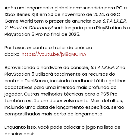
Após um lançamento global bem-sucedido para PC e
Xbox Series X|S em 20 de novembro de 2024, a GSC
Game World tem o prazer de anunciar que
S.T.A.L.K.E.R.
2: Heart of Chornobyl
será lançado para PlayStation 5 e
PlayStation 5 Pro no final de 2025.
Por favor, encontre o trailer de anúncio
abaixo:
https://youtu.be/jSl8qMOIinA
Aproveitando o hardware do console,
S.T.A.L.K.E.R. 2
no
PlayStation 5 utilizará totalmente os recursos do
controle DualSense, incluindo feedback tátil e gatilhos
adaptativos para uma imersão mais profunda do
jogador. Outras melhorias técnicas para o PS5 Pro
também estão em desenvolvimento. Mais detalhes,
incluindo uma data de lançamento específica, serão
compartilhados mais perto do lançamento.
Enquanto isso, você pode colocar o jogo na lista de
desejos aqui: