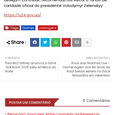
caridade oficial do presidente Volodymyr Zelenskyy:
https://u24.gov.ua/
Tags
Games
postagens
ANTIGOS
MAIS RECENTES
Paul McCartney anuncia a turnê
Rock das Aranhas Live –
'Got Back' 2025 pela América do
Homenagem aos 80 anos de
Norte
Raul Seixas estreia no Doce
Maravilha em setembro
0 Comentários
POSTAR UM COMENTÁRIO
* Please Don't Spam Here. All the Comments are Reviewed by