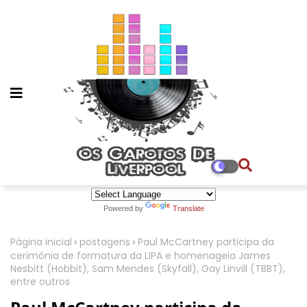
Powered by
Translate
Página inicial
postagens
Paul McCartney participa da
cerimônia de formatura da LIPA e homenageia James
Nesbitt (Hobbit), Sam Mendes (Skyfall), Gay Linvill (TBBT),
entre outros