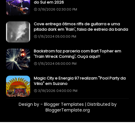
do Sul em 2026
3/19/2026 02:30:00 PM
Cove entrega ótimos riffs de guitarra e uma
pitada dark em 'Rain', faixa de estreia da banda
1/15/2024 05:00:00 PM
Backstrom faz parceria com Bart Topher em
'Train Wreck Coming'; Ouça aqui!!
1/15/2024 06:00:00 PM
Magic City e Energia 97 realizam "Pool Party da
Véia" em Suzano
3/19/2026 04:00:00 PM
Design by -
Blogger Templates
| Distributed by
BloggerTemplate.org