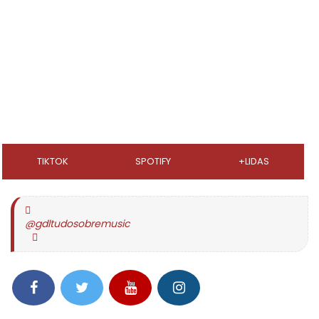
TIKTOK
SPOTIFY
+LIDAS
@gdltudosobremusic