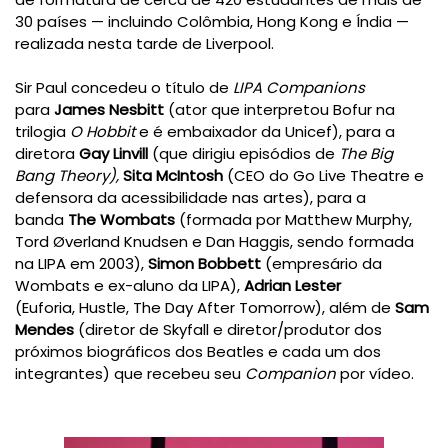
30 países — incluindo Colômbia, Hong Kong e Índia —
realizada nesta tarde de Liverpool.
Sir Paul concedeu o título de
LIPA Companions
para
James Nesbitt
(ator que interpretou Bofur na
trilogia
O Hobbit
e é embaixador da Unicef), para a
diretora
Gay Linvill
(que dirigiu episódios de
The Big
Bang Theory),
Sita McIntosh
(CEO do Go Live Theatre e
defensora da acessibilidade nas artes), para a
banda
The Wombats
(formada por Matthew Murphy,
Tord Øverland Knudsen e Dan Haggis, sendo formada
na LIPA em 2003),
Simon Bobbett
(empresário da
Wombats e ex-aluno da LIPA),
Adrian Lester
(Euforia,
Hustle, The Day After Tomorrow
), além de
Sam
Mendes
(diretor de Skyfall e diretor/produtor dos
próximos biográficos dos Beatles e cada um dos
integrantes) que recebeu seu
Companion
por vídeo.