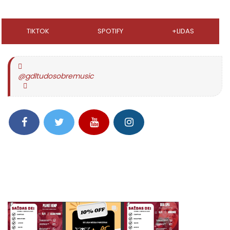
TIKTOK
SPOTIFY
+LIDAS
@gdltudosobremusic