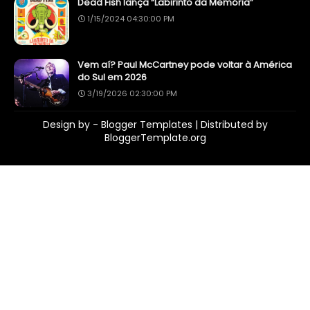
Dead Fish lança “Labirinto da Memória”
1/15/2024 04:30:00 PM
Vem aí? Paul McCartney pode voltar à América
do Sul em 2026
3/19/2026 02:30:00 PM
Design by -
Blogger Templates
| Distributed by
BloggerTemplate.org