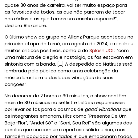
quase 30 anos de carreira, vai ter muito espaço para
as favoritas de todos, as que não pararam de tocar
nas rádios e as que temos um carinho especial!”,
declara Alexandre.
O último show do grupo no Allianz Parque aconteceu na
primeira etapa da turnê, em agosto de 2024, e recebeu
muitas críticas positivas, como a do
Splash UOL
: “com
uma mistura de alegria e nostalgia, os fãs estavam em
sintonia com a banda. [...] A despedida do Natiruts será
lembrada pelo público como uma celebração da
música brasileira e das boas vibrações de suas
canções”.
No decorrer de 2 horas e 30 minutos, o show contém
mais de 30 músicas no setlist e telões responsáveis
por levar os fãs para o cosmos de
good vibrations
que
os integrantes emanam. Hits como "Presente De Um
Beija-Flor", “Andei Só” e “Sorri, Sou Rei” são algumas das
pérolas que coroam um repertório sólido e rico, mas
também populado por ‘lados B’ que emocionam todas