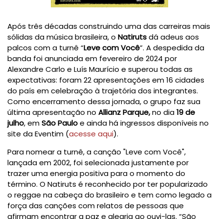
Após três décadas construindo uma das carreiras mais
sólidas da música brasileira, o
Natiruts
dá adeus aos
palcos com a turnê “
Leve com Você
”. A despedida da
banda foi anunciada em fevereiro de 2024 por
Alexandre Carlo e Luís Maurício e superou todas as
expectativas: foram 22 apresentações em 16 cidades
do país em celebração à trajetória dos integrantes.
Como encerramento dessa jornada, o grupo faz sua
última apresentação no
Allianz Parque,
no dia
19 de
julho
, em
São Paulo
e ainda há ingressos disponíveis no
site da Eventim (
acesse aqui
).
Para nomear a turnê, a canção "Leve com Você",
lançada em 2002, foi selecionada justamente por
trazer uma energia positiva para o momento do
término. O Natiruts é reconhecido por ter popularizado
o reggae na cabeça do brasileiro e tem como legado a
força das canções com relatos de pessoas que
afirmam encontrar a paz e alegria ao ouvi-las. “São