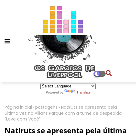
Powered by
Translate
Página inicial
postagens
Natiruts se apresenta pela
última vez no Allianz Parque com a turnê de despedida
"Leve com Você"
Natiruts se apresenta pela última