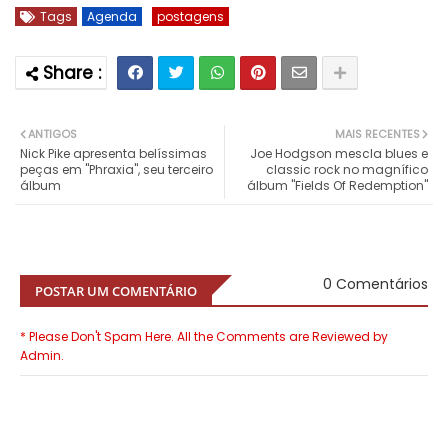
Tags
Agenda
postagens
ANTIGOS
MAIS RECENTES
Nick Pike apresenta belíssimas
Joe Hodgson mescla blues e
peças em "Phraxia", seu terceiro
classic rock no magnífico
álbum
álbum "Fields Of Redemption"
0 Comentários
POSTAR UM COMENTÁRIO
* Please Don't Spam Here. All the Comments are Reviewed by
Admin.