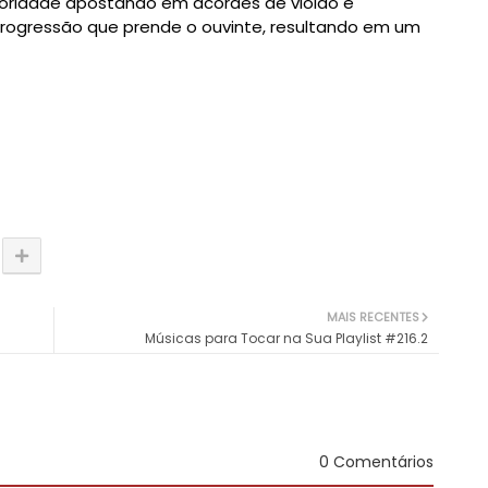
oridade apostando em acordes de violão e
progressão que prende o ouvinte, resultando em um
MAIS RECENTES
Músicas para Tocar na Sua Playlist #216.2
0 Comentários