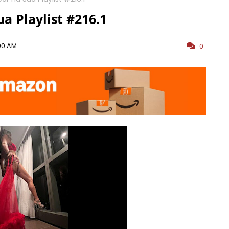
a Playlist #216.1
00 AM
0