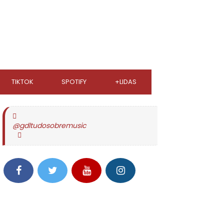
TIKTOK
SPOTIFY
+LIDAS
@gdltudosobremusic