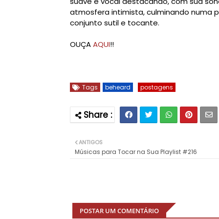
suave e vocal destacando, com sua son
atmosfera intimista, culminando numa 
conjunto sutil e tocante.
OUÇA
AQUI
!!
Tags
beheard
postagens
ANTIGOS
Músicas para Tocar na Sua Playlist #216
POSTAR UM COMENTÁRIO