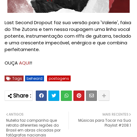
Last Second Dropout faz sua versão para 'Valerie', faixa
do The Zutons e tem nessa roupagem uma linha vocal
potente, instrumentação com riffs de guitarra, teclado
e uma crescente impecável, enérgica e que combina
perfeitamente.
OUÇA
AQUI
!!
Tags
beheard
postagens
ANTIGOS
MAIS RECENTES
Nutella faz campanha que
Músicas para Tocar na Sua
retrata diferentes regiões do
Playlist #208.1
Brasil em obras clicadas por
fotógrafos nacionais