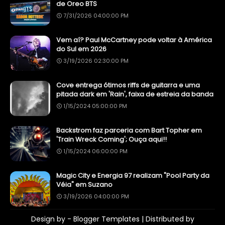
de Oreo BTS
7/31/2026 04:00:00 PM
Vem aí? Paul McCartney pode voltar à América
do Sul em 2026
3/19/2026 02:30:00 PM
Cove entrega ótimos riffs de guitarra e uma
pitada dark em 'Rain', faixa de estreia da banda
1/15/2024 05:00:00 PM
Backstrom faz parceria com Bart Topher em
'Train Wreck Coming'; Ouça aqui!!
1/15/2024 06:00:00 PM
Magic City e Energia 97 realizam "Pool Party da
Véia" em Suzano
3/19/2026 04:00:00 PM
Design by -
Blogger Templates
| Distributed by