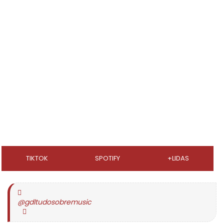
TIKTOK
SPOTIFY
+LIDAS
@gdltudosobremusic