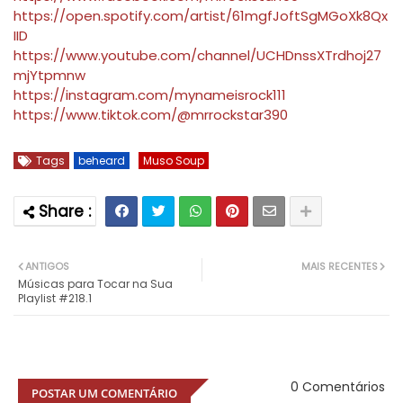
https://open.spotify.com/artist/61mgfJoftSgMGoXk8Qx
IID
https://www.youtube.com/channel/UCHDnssXTrdhoj27
mjYtpmnw
https://instagram.com/mynameisrock111
https://www.tiktok.com/@mrrockstar390
Tags
beheard
Muso Soup
ANTIGOS
MAIS RECENTES
Músicas para Tocar na Sua
Playlist #218.1
0 Comentários
POSTAR UM COMENTÁRIO