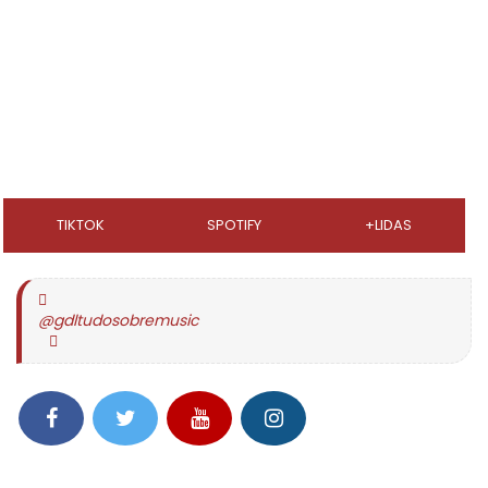
TIKTOK
SPOTIFY
+LIDAS
@gdltudosobremusic