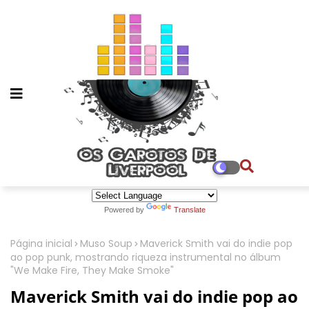
Powered by
Translate
Página inicial
Muso Soup
Maverick Smith vai do indie pop
ao pop punk, mostrando riqueza instrumental no álbum
"We Make Fire, They Make Smoke"
Maverick Smith vai do indie pop ao