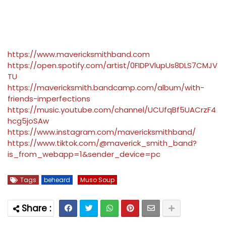
https://www.mavericksmithband.com
https://open.spotify.com/artist/0FIDPVlupUs8DLS7CMJV
TU
https://mavericksmith.bandcamp.com/album/with-
friends-imperfections
https://music.youtube.com/channel/UCUfqBf5UACrzF4
hcg5joSAw
https://www.instagram.com/mavericksmithband/
https://www.tiktok.com/@maverick_smith_band?
is_from_webapp=1&sender_device=pc
Tags
beheard
Muso Soup