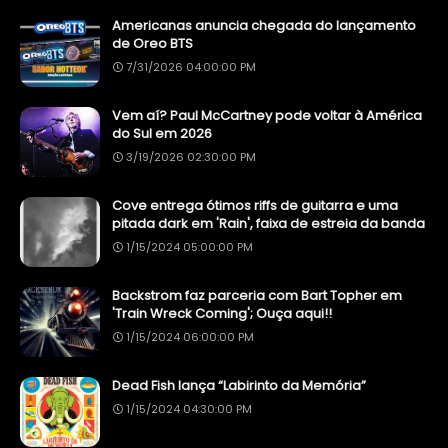
Americanas anuncia chegada do lançamento
de Oreo BTS
7/31/2026 04:00:00 PM
Vem aí? Paul McCartney pode voltar à América
do Sul em 2026
3/19/2026 02:30:00 PM
Cove entrega ótimos riffs de guitarra e uma
pitada dark em 'Rain', faixa de estreia da banda
1/15/2024 05:00:00 PM
Backstrom faz parceria com Bart Topher em
'Train Wreck Coming'; Ouça aqui!!
1/15/2024 06:00:00 PM
Dead Fish lança “Labirinto da Memória”
1/15/2024 04:30:00 PM