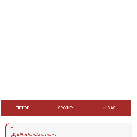
TIKTOK
SPOTIFY
+LIDAS
@gdltudosobremusic