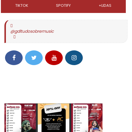
TIKTOK
SPOTIFY
+LIDAS
@gdltudosobremusic