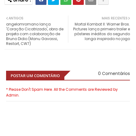
ANTIGOS
MAIS RECENTES
angelomromano lança
Mortal Kombat II: Warner Bros.
'Coração Cicatrizado', obra de
Pictures lança primeiro trailer e
projeto com colaboração de
pôsteres inéditos do segundo
Bruno Didio (Manu Gavassi,
longa inspirado no jogo
Restart, CW7)
0 Comentários
POSTAR UM COMENTÁRIO
* Please Don't Spam Here. All the Comments are Reviewed by
Admin.