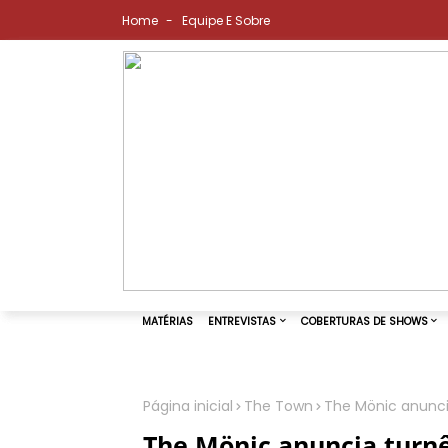
Home
Equipe E Sobre
Página inicial
The Town
The Mönic anunci
MATÉRIAS
ENTREVISTAS
COBER
The Mönic anuncia turnê