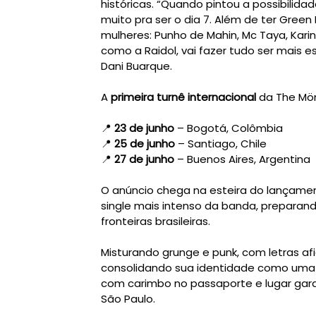
históricas. “Quando pintou a possibilid
muito pra ser o dia 7. Além de ter Green
mulheres: Punho de Mahin, Mc Taya, Karina
como a Raidol, vai fazer tudo ser mais e
Dani Buarque.
A
primeira turnê internacional
da The Mön
📍
23 de junho
– Bogotá, Colômbia
📍
25 de junho
– Santiago, Chile
📍
27 de junho
– Buenos Aires, Argentina
O anúncio chega na esteira do lançame
single mais intenso da banda, preparand
fronteiras brasileiras.
Misturando grunge e punk, com letras af
consolidando sua identidade como uma 
com carimbo no passaporte e lugar garan
São Paulo.