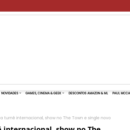
a turnê internacional, show no The Town e single novo
TURAS DE SHOWS
NOVIDADES
GAMES, CINEMA & GEEK
 internacional, show no The