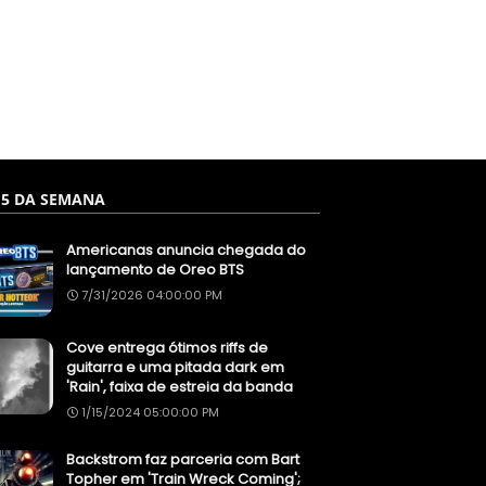
 5 DA SEMANA
Americanas anuncia chegada do
lançamento de Oreo BTS
7/31/2026 04:00:00 PM
Cove entrega ótimos riffs de
guitarra e uma pitada dark em
'Rain', faixa de estreia da banda
1/15/2024 05:00:00 PM
Backstrom faz parceria com Bart
Topher em 'Train Wreck Coming';