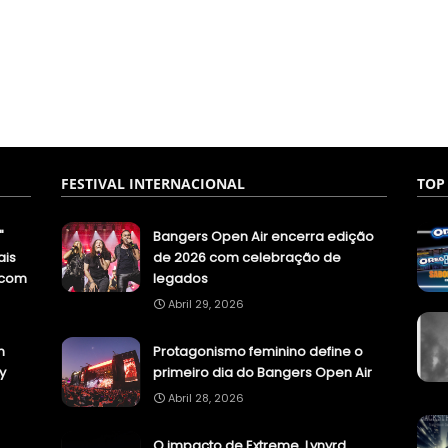
FESTIVAL INTERNACIONAL
TOP
"
Bangers Open Air encerra edição
ais
de 2026 com celebração de
.com
legados
Abril 29, 2026
n
Protagonismo feminino define o
y
primeiro dia do Bangers Open Air
Abril 28, 2026
O impacto de Extreme, Lynyrd