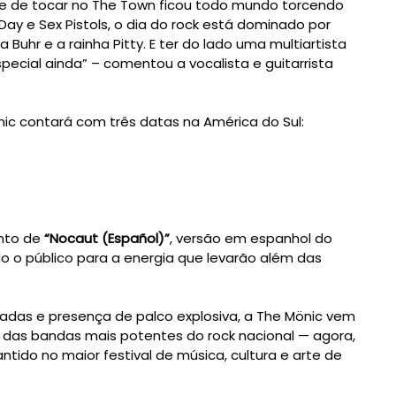
ade de tocar no The Town ficou todo mundo torcendo
 Day e Sex Pistols, o dia do rock está dominado por
 Buhr e a rainha Pitty. E ter do lado uma multiartista
special ainda” – comentou a vocalista e guitarrista
ic contará com três datas na América do Sul:
nto de
“Nocaut (Español)”
, versão em espanhol do
o o público para a energia que levarão além das
iadas e presença de palco explosiva, a The Mönic vem
das bandas mais potentes do rock nacional — agora,
tido no maior festival de música, cultura e arte de