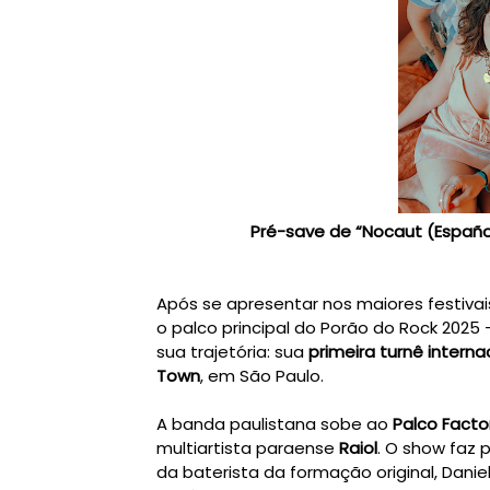
Pré-save de “Nocaut (Españo
Após se apresentar nos maiores festivais 
o palco principal do Porão do Rock 202
sua trajetória: sua
primeira turnê interna
Town
, em São Paulo.
A banda paulistana sobe ao
Palco Facto
multiartista paraense
Raiol
. O show faz 
da baterista da formação original, Dan