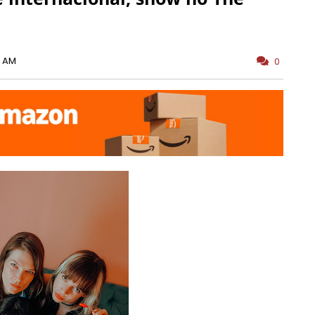
0 AM
0