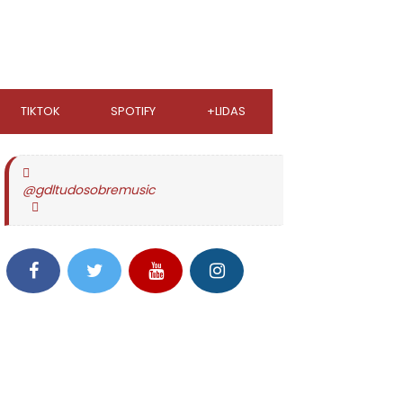
TIKTOK
SPOTIFY
+LIDAS
@gdltudosobremusic