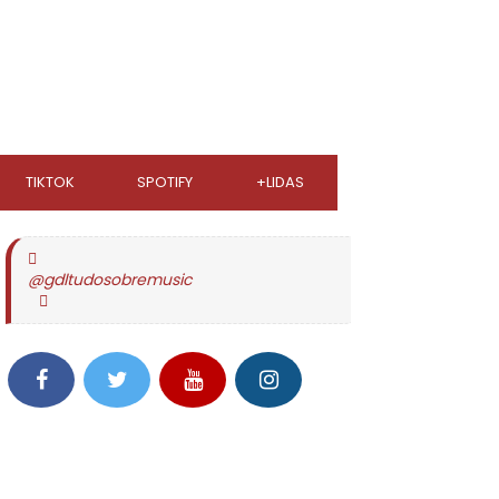
TIKTOK
SPOTIFY
+LIDAS
@gdltudosobremusic