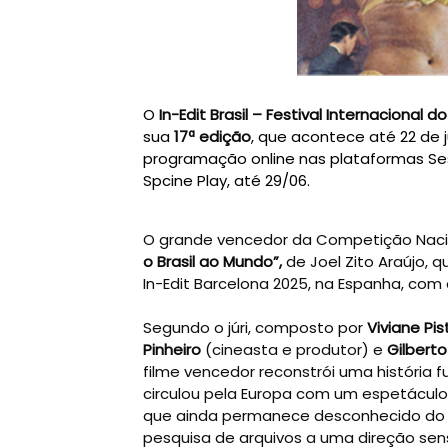
O
In-Edit Brasil – Festival Internacional 
sua
17ª edição
, que acontece até 22 de 
programação online nas plataformas Sesc D
Spcine Play, até 29/06.
O grande vencedor da Competição Naci
o Brasil ao Mundo”,
de Joel Zito Araújo,
In-Edit Barcelona 2025, na Espanha, com 
Segundo o júri, composto por
Viviane Pi
Pinheiro
(cineasta e produtor) e
Gilberto
filme vencedor reconstrói uma história f
circulou pela Europa com um espetáculo 
que ainda permanece desconhecido do g
pesquisa de arquivos a uma direção sen