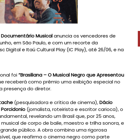
do Documentário Musical
anuncia os vencedores de
junho, em São Paulo, e com um recorte da
igital e Itaú Cultural Play (IC Play), até 26/06, e na
onal foi
“Brasiliana – O Musical Negro que Apresentou
 que receberá como prêmio uma exibição especial no
a presença do diretor.
stache
(pesquisadora e crítica de cinema),
Dácio
 Porcidonio
(jornalista, roteirista e escritor carioca), o
undamental, revelando um Brasil que, por 25 anos,
musical de corpo de baile, maestro e trilha sonora, e
rande público. A obra combina uma rigorosa
sível, que reafirma o cinema negro como parte