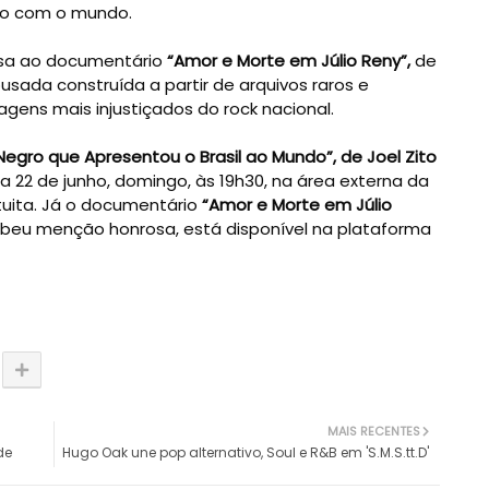
ogo com o mundo.
sa ao documentário
“Amor e Morte em Júlio Reny”,
de
usada construída a partir de arquivos raros e
ens mais injustiçados do rock nacional.
 Negro que Apresentou o Brasil ao Mundo”, de Joel Zito
 22 de junho, domingo, às 19h30, na área externa da
tuita. Já o documentário
“Amor e Morte em Júlio
ebeu menção honrosa, está disponível na plataforma
MAIS RECENTES
de
Hugo Oak une pop alternativo, Soul e R&B em 'S.M.S.tt.D'