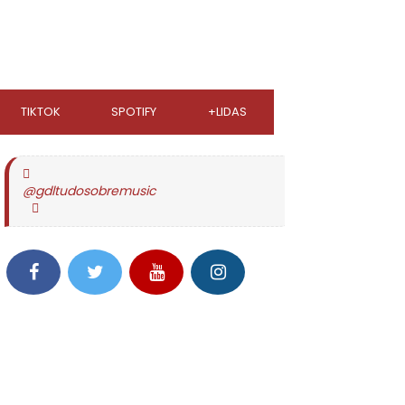
TIKTOK
SPOTIFY
+LIDAS
@gdltudosobremusic