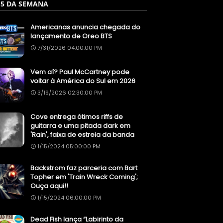
 5 DA SEMANA
Americanas anuncia chegada do
lançamento de Oreo BTS
7/31/2026 04:00:00 PM
Vem aí? Paul McCartney pode
voltar à América do Sul em 2026
3/19/2026 02:30:00 PM
Cove entrega ótimos riffs de
guitarra e uma pitada dark em
'Rain', faixa de estreia da banda
1/15/2024 05:00:00 PM
Backstrom faz parceria com Bart
Topher em 'Train Wreck Coming';
Ouça aqui!!
1/15/2024 06:00:00 PM
Dead Fish lança “Labirinto da