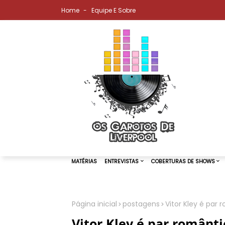
Home
Equipe E Sobre
Página inicial
postagens
Vitor Kley é par
MATÉRIAS
ENTREVISTAS
COBER
Vitor Kley é par românt