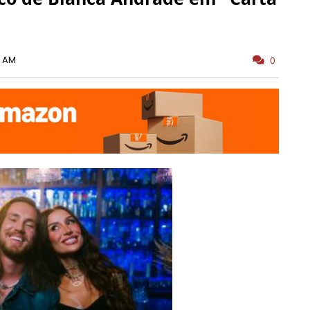
0 AM
0