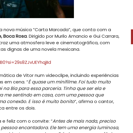
ua nova música “Carta Marcada”, que conta com a
e, Boca Rosa
. Dirigido por Murilo Amancio e Gui Carrara,
 traz uma atmosfera leve e cinematográfica, com
oltas dignas de uma novela mexicana.
B0?si=29s8ZJvUEYhqjIId
ática de Vitor num videoclipe, incluindo experiências
as em cena. “
É quase um minifilme. Foi tudo muito
 na Bia para essa parceria. Tinha que ser ela e
ava me sentindo em casa, com uma pessoa que
 conexão. E isso é muito bonito
”, afirma o cantor,
a entre os dois.
e feliz com o convite: “
Antes de mais nada, preciso
ma pessoa encantadora. Ele tem uma energia luminosa,