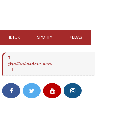
TIKTOK
SPOTIFY
+LIDAS
@gdltudosobremusic