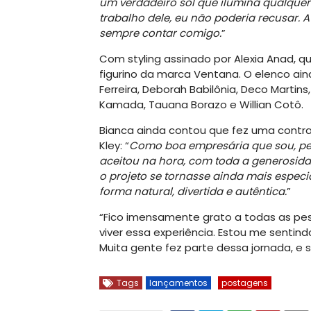
um verdadeiro sol que ilumina qualquer
trabalho dele, eu não poderia recusar. A
sempre contar comigo.
”
Com styling assinado por Alexia Anad, 
figurino da marca Ventana. O elenco aind
Ferreira, Deborah Babilônia, Deco Martins,
Kamada, Tauana Borazo e Willian Cotô.
Bianca ainda contou que fez uma contrap
Kley: “
Como boa empresária que sou, perg
aceitou na hora, com toda a generosidad
o projeto se tornasse ainda mais especi
forma natural, divertida e autêntica.
”
“Fico imensamente grato a todas as pe
viver essa experiência. Estou me sentindo
Muita gente fez parte dessa jornada, e s
Tags
lançamentos
postagens