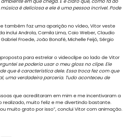
 ambiente em que chega. E é claro que, como fã do
 música é deliciosa e ele é uma pessoa incrível. Pode
que também faz uma aparição no vídeo, Vitor veste
a inclui Androla, Camila Lima, Caio Weber, Claudio
 Gabriel Froede, João Bonafé, Michelle Feijó, Sérgio
roposta para estrelar o videoclipe ao lado de Vitor
untei se poderia usar o meu gloss no clipe. Ele
e que é característica dele. Essa troca fez com que
al, uma verdadeira parceria. Tudo aconteceu de
ssoas que acreditaram em mim e me incentivaram a
 realizado, muito feliz e me divertindo bastante.
ou muito grato por isso”, conclui Vitor com animação.