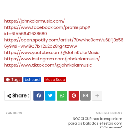
https://johnkolarmusic.com/
https://www.facebook.com/profile.php?
id=61556642638680
https://open.spotify.com/artist/7DwNhc0cmVu6BFj3x56
6y9?si=vrwl8Q7bT2u2oZ8rg4tzWw
https://www.youtube.com/@JohnKolarMusic
https://www.instagram.com/johnkolarmusic/
https://www.tiktok.com/@johnkolarmusic
Tags
beheard
Muso Soup
ANTIGOS
MAIS RECENTES
NOCOLOUR nos transportam
para as baladas e festas com
EP "Numbers"