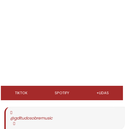
TIKTOK
SPOTIFY
+LIDAS
@gdltudosobremusic