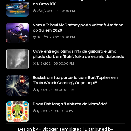
de Oreo BTS
7/31/2026 04:00:00 PM
Vem aí? Paul McCartney pode voltar à América
do Sul em 2026
3/19/2026 02:30:00 PM
Cove entrega ótimos riffs de guitarra e uma
pitada dark em 'Rain', faixa de estreia da banda
1/15/2024 05:00:00 PM
Backstrom faz parceria com Bart Topher em
'Train Wreck Coming'; Ouça aqui!!
1/15/2024 06:00:00 PM
Dead Fish lança “Labirinto da Memória”
1/15/2024 04:30:00 PM
Design by -
Blogger Templates
| Distributed by