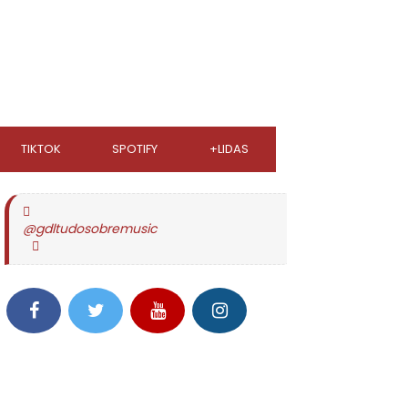
TIKTOK
SPOTIFY
+LIDAS
@gdltudosobremusic