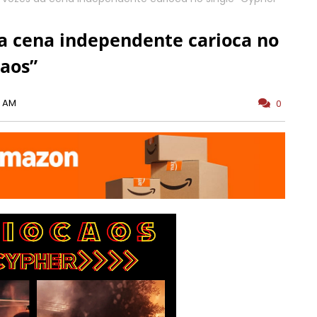
a cena independente carioca no
Caos”
0 AM
0