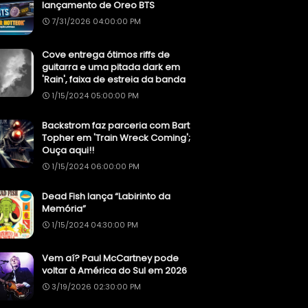
lançamento de Oreo BTS
7/31/2026 04:00:00 PM
Cove entrega ótimos riffs de
guitarra e uma pitada dark em
'Rain', faixa de estreia da banda
1/15/2024 05:00:00 PM
Backstrom faz parceria com Bart
Topher em 'Train Wreck Coming';
Ouça aqui!!
1/15/2024 06:00:00 PM
Dead Fish lança “Labirinto da
Memória”
1/15/2024 04:30:00 PM
Vem aí? Paul McCartney pode
voltar à América do Sul em 2026
3/19/2026 02:30:00 PM