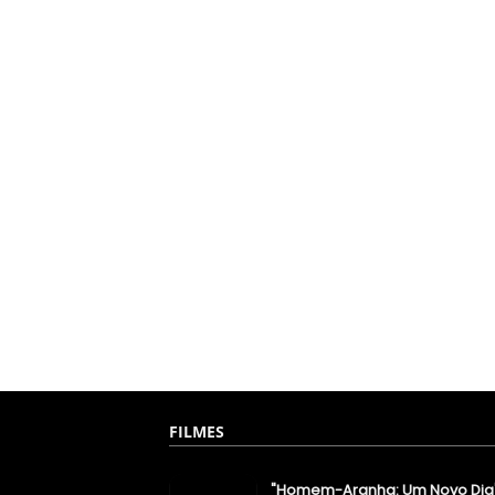
FILMES
"Homem-Aranha: Um Novo Dia