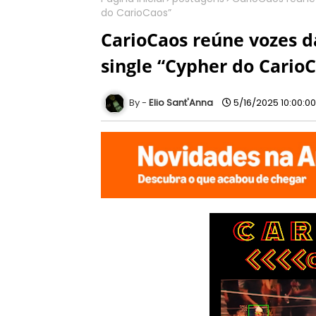
do CarioCaos”
CarioCaos reúne vozes d
single “Cypher do Cario
Elio Sant'Anna
5/16/2025 10:00:0