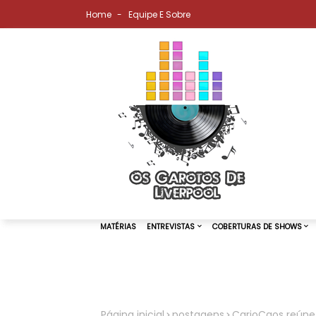
Home
Equipe E Sobre
MATÉRIAS
ENTREVISTAS
COBER
Página inicial
postagens
CarioCaos reúne