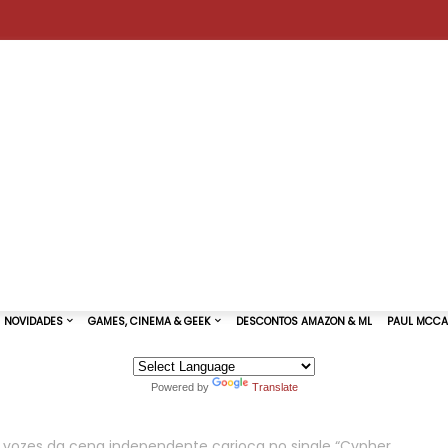
Powered by
Translate
TURAS DE SHOWS
NOVIDADES
GAMES, CINEMA & GEEK
 vozes da cena independente carioca no single “Cypher