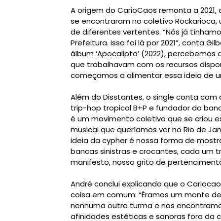
A origem do CarioCaos remonta a 2021, 
se encontraram no coletivo Rockarioca, 
de diferentes vertentes. “Nós já tínham
Prefeitura. Isso foi lá por 2021”, conta G
álbum ‘Apocalipto’ (2022), percebemos 
que trabalhavam com os recursos dispon
começamos a alimentar essa ideia de u
Além do Disstantes, o single conta com
trip-hop tropical B+P e fundador da ban
é um movimento coletivo que se criou
musical que queríamos ver no Rio de Jan
ideia da cypher é nossa forma de mostra
bancas sinistras e crocantes, cada um t
manifesto, nosso grito de pertencimento
André conclui explicando que o Carioc
coisa em comum: “Éramos um monte de 
nenhuma outra turma e nos encontram
afinidades estéticas e sonoras fora da 