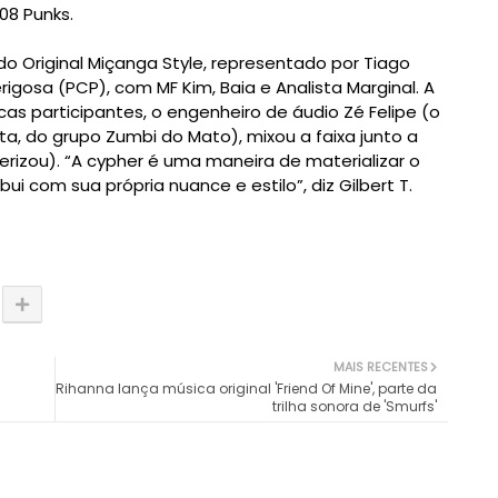
08 Punks.
o Original Miçanga Style, representado por Tiago
rigosa (PCP), com MF Kim, Baia e Analista Marginal. A
as participantes, o engenheiro de áudio Zé Felipe (o
a, do grupo Zumbi do Mato), mixou a faixa junto a
zou). “A cypher é uma maneira de materializar o
i com sua própria nuance e estilo”, diz Gilbert T.
MAIS RECENTES
Rihanna lança música original 'Friend Of Mine', parte da
trilha sonora de 'Smurfs'