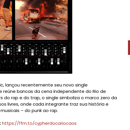
ic, lançou recentemente seu novo single
ue reúne bancas da cena independente do Rio de
s do rap e do trap, o single simboliza o marco zero da
s livres, onde cada integrante traz sua história e
 musicais – do punk ao rap.
:
https://ffm.to/cypherdocariocaos