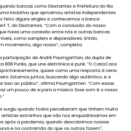
quando bancas como Disstantes e Prefeitura do Rio
uma iniciativa que aproximou artistas independentes
os feito alguns singles e conhecemos a banca
ilbert T, do Disstantes. “Com a conclusão do nosso
que havia uma conexão entre nós e outras bancas
íveis, como samplers e disparadores. Então,
m movimento, algo nosso”, completa.
 a participação de André Paumgartten, da dupla de
ca 808 Punks, que une eletrônica e punk. “O CarioCaos
 espontaneamente, quase como uma resposta à cena
eiro. Estamos juntos, buscando algo autêntico, e a
r isso ao público”, afirma Paumgartten. “Com essas
raz um pouco de si para a música. Esse som é o nosso
.”
aos surgiu quando todos perceberam que tinham muita
artistas estranhos que não nos enquadrávamos em
os após a pandemia, quando descobrimos nossas
curva e na contramão do que os outros fazem",