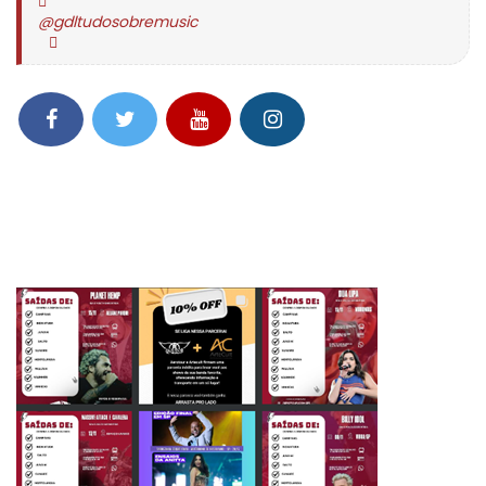
@gdltudosobremusic