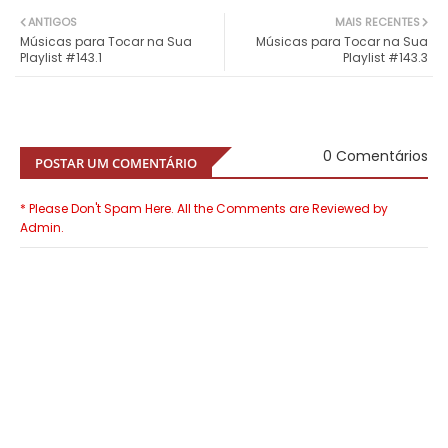
ANTIGOS
MAIS RECENTES
Músicas para Tocar na Sua
Músicas para Tocar na Sua
Playlist #143.1
Playlist #143.3
0 Comentários
POSTAR UM COMENTÁRIO
* Please Don't Spam Here. All the Comments are Reviewed by
Admin.