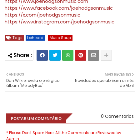
https://www.joehodgsonmusic.com
https://www.facebook.com/joehodgsonmusic
https://x.com/joehodgsonmusic
https://www.instagram.com/joehodgsonmusic
Tags
beheard
Muso Soup
ANTIGOS
MAIS RECENTES
Dan Wilkie revela o enérgico
Novidades que abriram o mês
álbum "MelodyBox"
de Abril
0 Comentários
POSTAR UM COMENTÁRIO
* Please Don't Spam Here. All the Comments are Reviewed by
Admin.