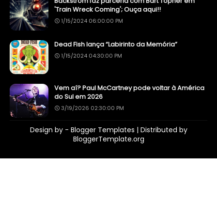
Backstrom faz parceria com Bart Topher em
'Train Wreck Coming'; Ouça aqui!!
1/15/2024 06:00:00 PM
Dead Fish lança “Labirinto da Memória”
1/15/2024 04:30:00 PM
Vem aí? Paul McCartney pode voltar à América
do Sul em 2026
3/19/2026 02:30:00 PM
Design by -
Blogger Templates
| Distributed by
BloggerTemplate.org