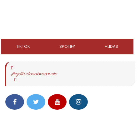
TIKTOK
SPOTIFY
+LIDAS
@gdltudosobremusic