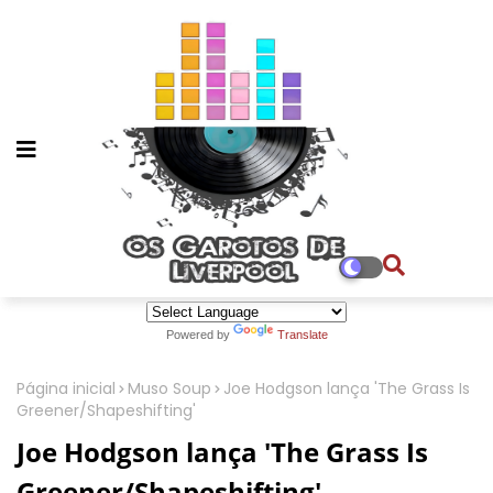
Powered by
Translate
Página inicial
Muso Soup
Joe Hodgson lança 'The Grass Is
Greener/Shapeshifting'
Joe Hodgson lança 'The Grass Is
Greener/Shapeshifting'