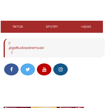
TIKTOK
SPOTIFY
+LIDAS
@gdltudosobremusic