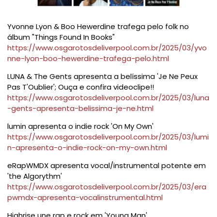
Yvonne Lyon & Boo Hewerdine trafega pelo folk no
álbum "Things Found In Books"
https://www.osgarotosdeliverpool.com.br/2025/03/yvo
nne-lyon-boo-hewerdine-trafega-pelo.html
LUNA & The Gents apresenta a belíssima 'Je Ne Peux
Pas T'Oublier'; Ouça e confira videoclipe!!
https://www.osgarotosdeliverpool.com.br/2025/03/luna
-gents-apresenta-belissima-je-ne.html
lumin apresenta o indie rock 'On My Own'
https://www.osgarotosdeliverpool.com.br/2025/03/lumi
n-apresenta-o-indie-rock-on-my-own.html
eRapWMDX apresenta vocal/instrumental potente em
'the Algorythm'
https://www.osgarotosdeliverpool.com.br/2025/03/era
pwmdx-apresenta-vocalinstrumental.html
Highrise une rap e rock em 'Young Man'