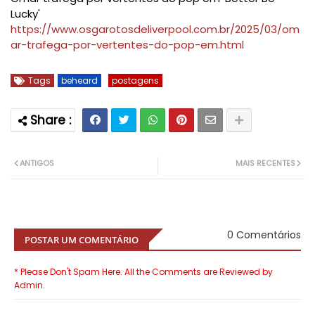
Lucky'
https://www.osgarotosdeliverpool.com.br/2025/03/om
ar-trafega-por-vertentes-do-pop-em.html
Tags
beheard
postagens
ANTIGOS
MAIS RECENTES
0 Comentários
POSTAR UM COMENTÁRIO
* Please Don't Spam Here. All the Comments are Reviewed by
Admin.