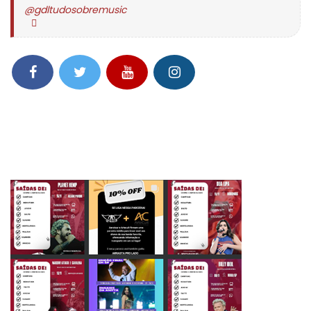
@gdltudosobremusic