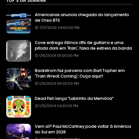
TOP 5 DA SEMANA
Americanas anuncia chegada do lançamento
de Oreo BTS
7/31/2026 04:00:00 PM
Cove entrega ótimos riffs de guitarra e uma
pitada dark em 'Rain', faixa de estreia da banda
1/15/2024 05:00:00 PM
Backstrom faz parceria com Bart Topher em
'Train Wreck Coming'; Ouça aqui!!
1/15/2024 06:00:00 PM
Dead Fish lança “Labirinto da Memória”
1/15/2024 04:30:00 PM
Vem aí? Paul McCartney pode voltar à América
do Sul em 2026