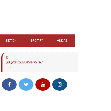
TIKTOK
SPOTIFY
+LIDAS
@gdltudosobremusic