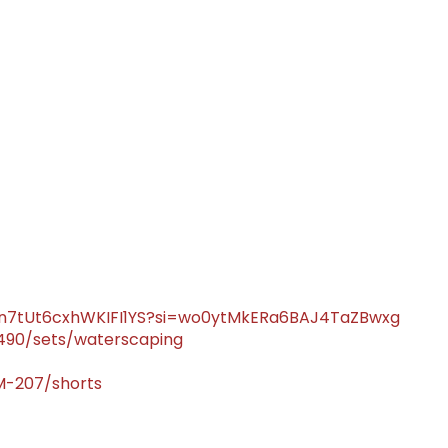
IPan7tUt6cxhWKIFI1YS?si=wo0ytMkERa6BAJ4TaZBwxg
490/sets/waterscaping
M-207/shorts