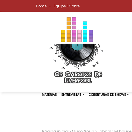
Home
Equipe E Sobre
MATÉRIAS
ENTREVISTAS
COBER
Página inicial
Muso Soup
JohnnyLM house, 