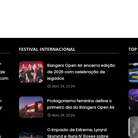
FESTIVAL INTERNACIONAL
TOP
"
Bangers Open Air encerra edição
ais
de 2026 com celebração de
.com
legados
Abril 29, 2026
n
Protagonismo feminino define o
y
primeiro dia do Bangers Open Air
Abril 28, 2026
O impacto de Extreme, Lynyrd
o
Skynyrd e Guns N' Roses sobre