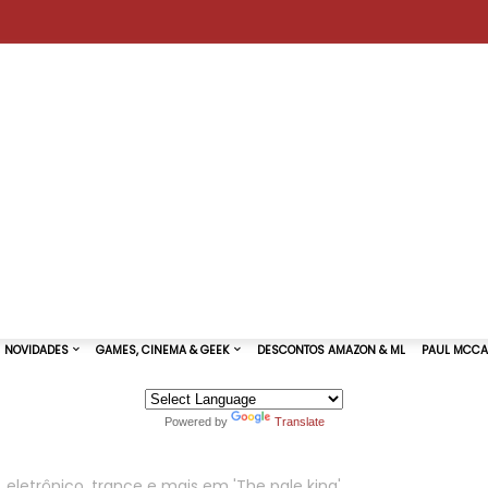
Powered by
Translate
TURAS DE SHOWS
NOVIDADES
GAMES, CINEMA & GEEK
eletrônico, trance e mais em 'The pale king'