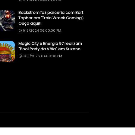
Backstrom faz parceria com Bart
Topher em 'Train Wreck Coming';
Ouça aqui!!
1/15/2024 06:00:00 PM
Magic City e Energia 97 realizam
"Pool Party da Véia" em Suzano
3/19/2026 04:00:00 PM