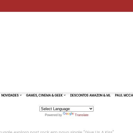
Powered by
Translate
TURAS DE SHOWS
NOVIDADES
GAMES, CINEMA & GEEK
uggle explora post rock em novo single "Give Us A Kiss"