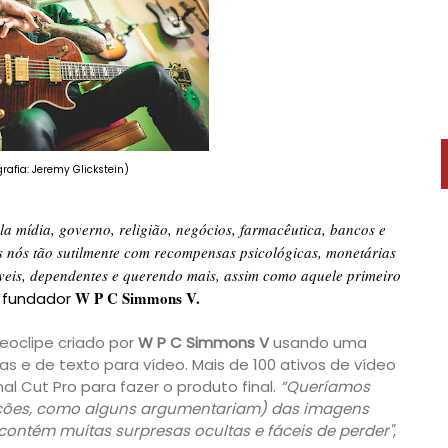
grafia:
Jeremy Glickstein)
ela mídia, governo, religião, negócios, farmacêutica, bancos e
 nós tão sutilmente com recompensas psicológicas, monetárias
áveis, dependentes e querendo mais, assim como aquele primeiro
W P C Simmons V.
e fundador
oclipe criado por
W P C Simmons V
usando uma
 e de texto para vídeo. Mais de 100 ativos de vídeo
l Cut Pro para fazer o produto final.
“Queríamos
dições, como alguns argumentariam) das imagens
o contém muitas surpresas ocultas e fáceis de perder"
,