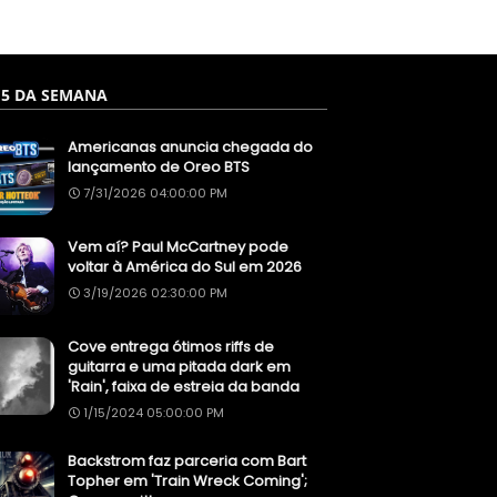
 5 DA SEMANA
Americanas anuncia chegada do
lançamento de Oreo BTS
7/31/2026 04:00:00 PM
Vem aí? Paul McCartney pode
voltar à América do Sul em 2026
3/19/2026 02:30:00 PM
Cove entrega ótimos riffs de
guitarra e uma pitada dark em
'Rain', faixa de estreia da banda
1/15/2024 05:00:00 PM
Backstrom faz parceria com Bart
Topher em 'Train Wreck Coming';