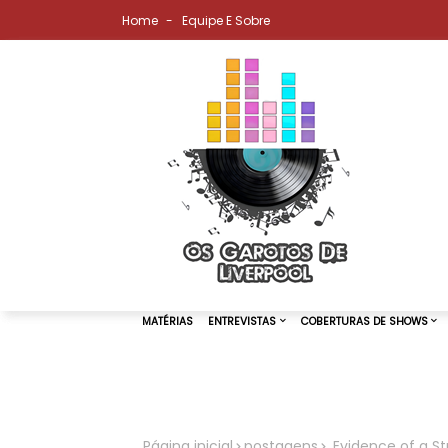
Home
Equipe E Sobre
MATÉRIAS
ENTREVISTAS
COBER
Página inicial
postagens
Evidence of a Str