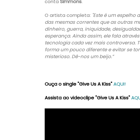
conta
Simmons
.
O artista completa:
"Este é um espelho d
das mesmas correntes que as outras mús
dinheiro, guerra, iniquidade, desigualdade
esperança. Ainda assim, ele fala através
tecnologia cada vez mais controversa. T
forma um pouco diferente e evitar se t
misterioso. Dê-nos um beijo.”
Ouça o single "Give Us A Kiss"
AQUI!
Assista ao videoclipe "Give Us A Kiss"
AQU