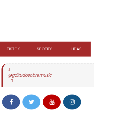
TIKTOK
SPOTIFY
+LIDAS
@gdltudosobremusic