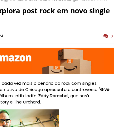
xplora post rock em novo single
PM
0
cada vez mais o c
enário do rock com singles
ternativo de
Chicago apresenta o controverso
"Give
álbum, intituladfo
'Eddy Derecho'
, que será
tory e The Orchard.