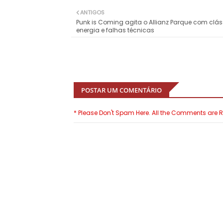
ANTIGOS
Punk is Coming agita o Allianz Parque com clás
energia e falhas técnicas
POSTAR UM COMENTÁRIO
* Please Don't Spam Here. All the Comments are