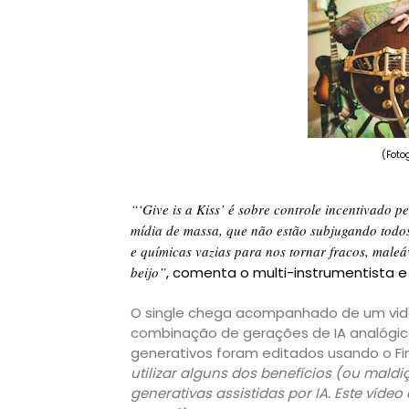
(
Foto
“‘Give is a Kiss’ é sobre controle incentivado p
mídia de massa, que não estão subjugando todos
e químicas vazias para nos tornar fracos, male
beijo”
, comenta o multi-instrumentista 
O single chega acompanhado de um vide
combinação de gerações de IA analógicas
generativos foram editados usando o Fina
utilizar alguns dos benefícios (ou mal
generativas assistidas por IA. Este víde