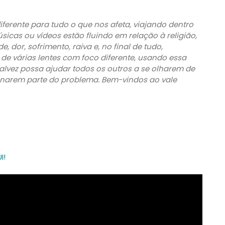
iferente para tudo o que nos afeta, viajando dentro
icas ou vídeos estão fluindo em relação à religião,
, dor, sofrimento, raiva e, no final de tudo,
 de várias lentes com foco diferente, usando essa
alvez possa ajudar todos os outros a se olharem de
ornarem parte do problema. Bem-vindos ao vale
I!