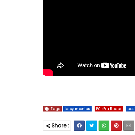
Tags
lançamentos
Põe Pra Rodar
pos