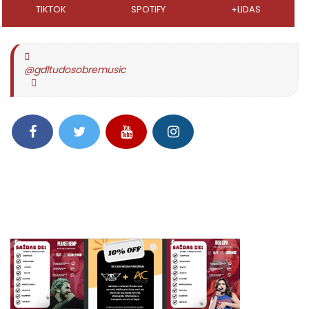
TIKTOK
SPOTIFY
+LIDAS
@gdltudosobremusic