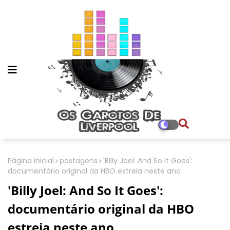
Página inicial
postagens
'Billy Joel: And So It Goes':
documentário original da HBO estreia neste ano
'Billy Joel: And So It Goes':
documentário original da HBO
estreia neste ano