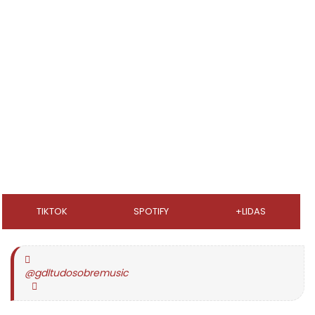
TIKTOK
SPOTIFY
+LIDAS
@gdltudosobremusic