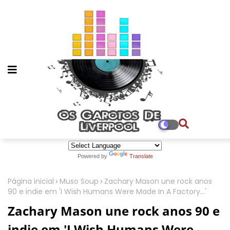
Powered by
Translate
Página inicial
Muso Soup
Zachary Mason une rock anos
90 e indie em 'I Wish Humans Were Made In A Factory...'
Zachary Mason une rock anos 90 e
indie em 'I Wish Humans Were