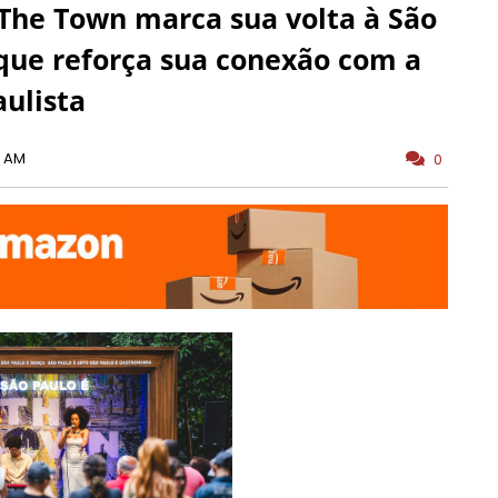
he Town marca sua volta à São
que reforça sua conexão com a
aulista
0 AM
0