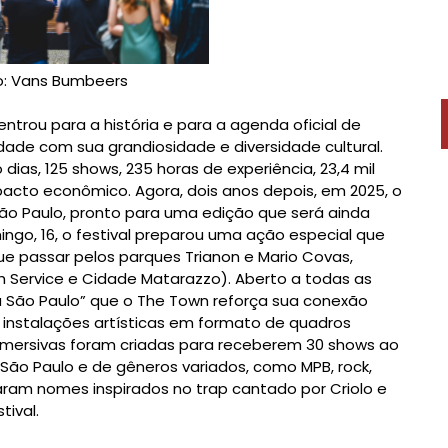
o: Vans Bumbeers
ntrou para a história e para a agenda oficial de
ade com sua grandiosidade e diversidade cultural.
ias, 125 shows, 235 horas de experiência, 23,4 mil
pacto econômico. Agora, dois anos depois, em 2025, o
São Paulo, pronto para uma edição que será ainda
mingo, 16, o festival preparou uma ação especial que
ue passar pelos parques Trianon e Mario Covas,
h Service e Cidade Matarazzo). Aberto a todas as
a São Paulo” que o The Town reforça sua conexão
 instalações artísticas em formato de quadros
e imersivas foram criadas para receberem 30 shows ao
São Paulo e de gêneros variados, como MPB, rock,
anharam nomes inspirados no trap cantado por Criolo e
ival.