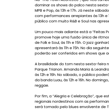
dominar os shows do palco nesta sexta-
MPB e Pop, às 13h e 17h. Já neste sábado,
com performances arrepiantes às 13h e 17
público com muito R&B e Soul nas apres
Um pouco mais adiante está a “Feitas Par
promove hoje uma fusão única de ritmo
de Folk e Soul, às 11h e 15h. O jazz ganh
apresentará às 11h e 15h. No dia seguint
poderão ser conferidos em shows que ac
A brasilidade do tom nesta sexta-feira n
Parque Trianon. Amanda Maria & Leandr
às 12h e 16h. No sábado, o público poder
da banda Luau, às 12h e 16h. No domingo,
reggae.
Por fim, a “Alegria e Celebração”, que e
regionais nordestinos com as performanc
será tomado pelo blues envolvente de Tr