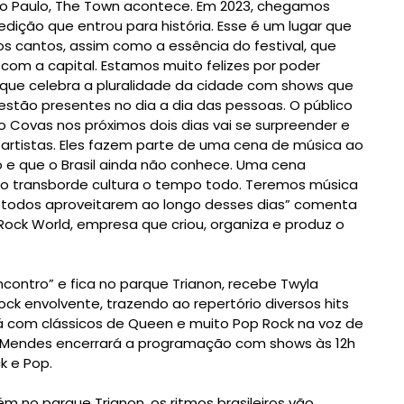
ão Paulo, The Town acontece. Em 2023, chegamos
ição que entrou para história. Esse é um lugar que
 os cantos, assim como a essência do festival, que
com a capital. Estamos muito felizes por poder
que celebra a pluralidade da cidade com shows que
 estão presentes no dia a dia das pessoas. O público
o Covas nos próximos dois dias vai se surpreender e
artistas. Eles fazem parte de uma cena de música ao
o e que o Brasil ainda não conhece. Uma cena
lo transborde cultura o tempo todo. Teremos música
a todos aproveitarem ao longo desses dias” comenta
 Rock World, empresa que criou, organiza e produz o
ncontro” e fica no parque Trianon, recebe Twyla
rock envolvente, trazendo ao repertório diversos hits
á com clássicos de Queen e muito Pop Rock na voz de
Cyz Mendes encerrará a programação com shows às 12h
k e Pop.
 no parque Trianon, os ritmos brasileiros vão