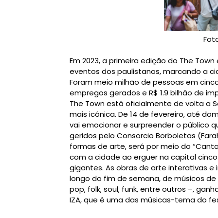
Fot
Em 2023, a primeira edição do The Town e
eventos dos paulistanos, marcando a cid
Foram meio milhão de pessoas em cinco d
empregos gerados e R$ 1.9 bilhão de im
The Town está oficialmente de volta a 
mais icônica. De 14 de fevereiro, até do
vai emocionar e surpreender o público q
geridos pelo Consorcio Borboletas (Fara
formas de arte, será por meio do “Cant
com a cidade ao erguer na capital cinco
gigantes. As obras de arte interativas 
longo do fim de semana, de músicos de 
pop, folk, soul, funk, entre outros –, g
IZA, que é uma das músicas-tema do fest