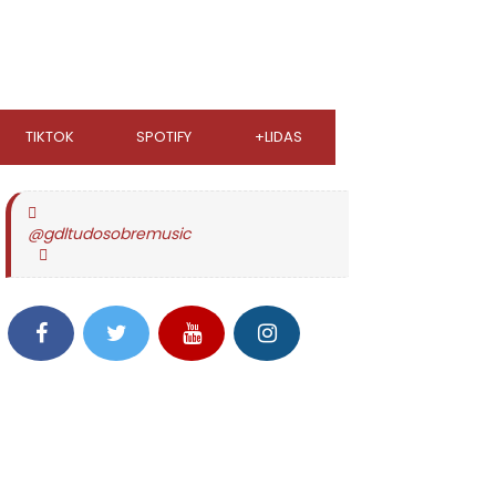
TIKTOK
SPOTIFY
+LIDAS
@gdltudosobremusic