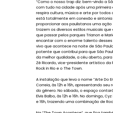
“Como o nosso trap diz: bem-vindo a S
com tudo na cidade após uma primeira ed
respira cultura, música e arte por todos
está totalmente em conexão e sintonia 
proporcionar aos paulistanos uma ação 
trazem os diversos estilos musicais que
que passar pelos parques Trianon e Mari
encantar com o enorme talento desses 
vivo que acontece na noite de São Paul
potente que contribui para que São Pau
da melhor qualidade, a céu aberto, par
Zé Ricardo, vice-presidente artístico da
Rock in Rio e o The Town.
A instalação que leva o nome “Arte Do E
Correia, às 12h e 16h, apresentando seu 
do gênero. No sábado, o espaço contar
Elvis Balbo, às 12h e 16h. No domingo, 
e 16h, trazendo uma combinação de Roc
Na “The Town Acontece”, que fica também