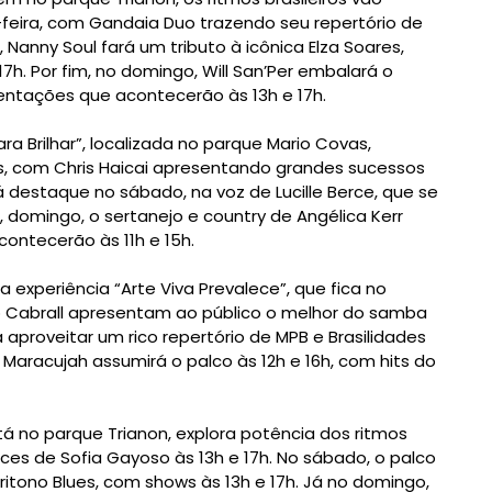
feira, com Gandaia Duo trazendo seu repertório de
 Nanny Soul fará um tributo à icônica Elza Soares,
h. Por fim, no domingo, Will San’Per embalará o
entações que acontecerão às 13h e 17h.
a Brilhar”, localizada no parque Mario Covas,
s, com Chris Haicai apresentando grandes sucessos
ará destaque no sábado, na voz de Lucille Berce, que se
e, domingo, o sertanejo e country de Angélica Kerr
ontecerão às 11h e 15h.
a experiência “Arte Viva Prevalece”, que fica no
o Cabrall apresentam ao público o melhor do samba
á aproveitar um rico repertório de MPB e Brasilidades
 Maracujah assumirá o palco às 12h e 16h, com hits do
stá no parque Trianon, explora potência dos ritmos
es de Sofia Gayoso às 13h e 17h. No sábado, o palco
itono Blues, com shows às 13h e 17h. Já no domingo,