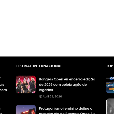
FESTIVAL INTERNACIONAL
TOP
"
Bangers Open Air encerra edição
ais
de 2026 com celebração de
.com
legados
Abril 29, 2026
n
Protagonismo feminino define o
y
primeiro dia do Bangers Open Air