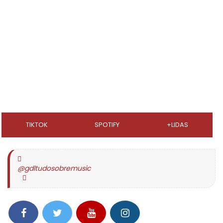
TIKTOK
SPOTIFY
+LIDAS
@gdltudosobremusic