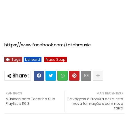
https://www.facebook.com/tatahmusic
Tags
beheard
Muso Soup
ANTIGOS
MAIS RECENTES
Músicas para Tocar na Sua
Selvagens à Procura de Lei está
Playlist #116.3
nova formação e com nova
faixa