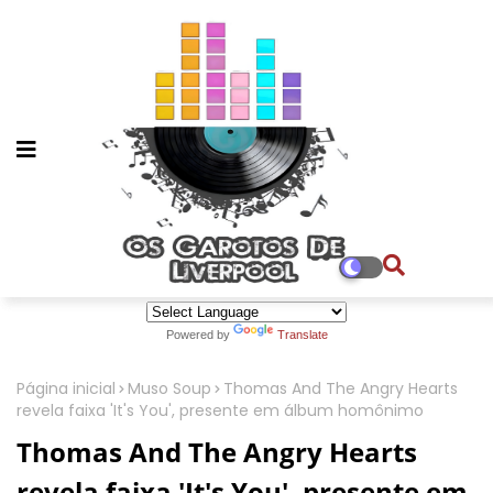
Powered by
Translate
Página inicial
Muso Soup
Thomas And The Angry Hearts
revela faixa 'It's You', presente em álbum homônimo
Thomas And The Angry Hearts
revela faixa 'It's You', presente em