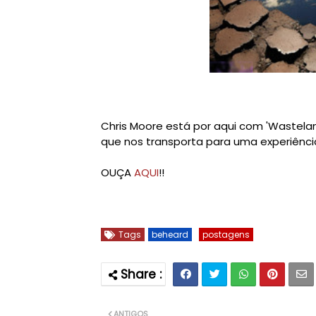
Chris Moore está por aqui com 'Wastela
que nos transporta para uma experiência 
OUÇA
AQUI
!!
Tags
beheard
postagens
ANTIGOS