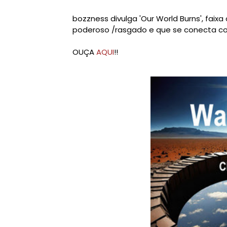
bozzness divulga 'Our World Burns', fa
poderoso /rasgado e que se conecta com
OUÇA
AQUI
!!