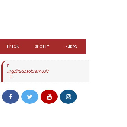
TIKTOK
SPOTIFY
+LIDAS
@gdltudosobremusic