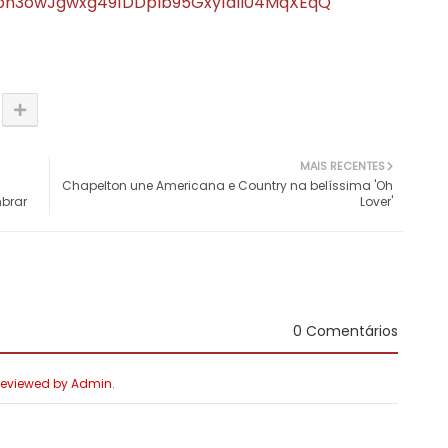
sbn3owJgwxg491DDpIb95Gxy1dlI04MqXEqQ
MAIS RECENTES
Chapelton une Americana e Country na belíssima 'Oh
mbrar
Lover'
0 Comentários
 Reviewed by Admin.