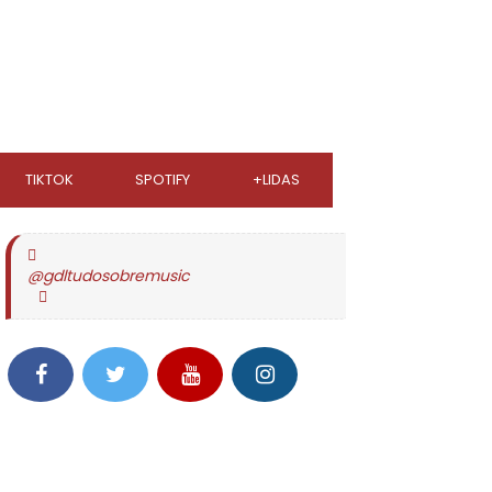
TIKTOK
SPOTIFY
+LIDAS
@gdltudosobremusic