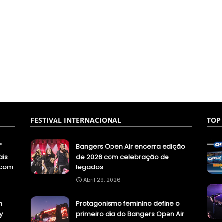
FESTIVAL INTERNACIONAL
TOP
"
Bangers Open Air encerra edição
ais
de 2026 com celebração de
.com
legados
Abril 29, 2026
n
Protagonismo feminino define o
y
primeiro dia do Bangers Open Air