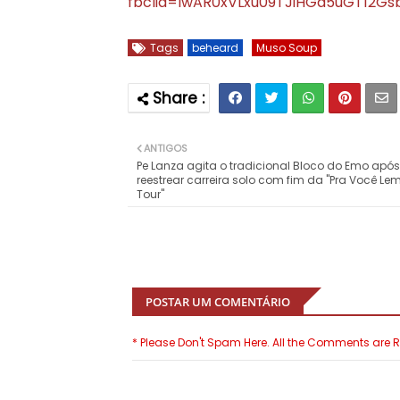
fbclid=IwAR0xVLxu09TJiHGd5uGT12G
Tags
beheard
Muso Soup
ANTIGOS
Pe Lanza agita o tradicional Bloco do Emo após
reestrear carreira solo com fim da "Pra Você Le
Tour"
POSTAR UM COMENTÁRIO
* Please Don't Spam Here. All the Comments are