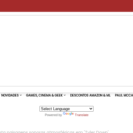
Powered by
Translate
TURAS DE SHOWS
NOVIDADES
GAMES, CINEMA & GEEK
enta paisagens sonoras atmosféricas em 'Tyler Down'