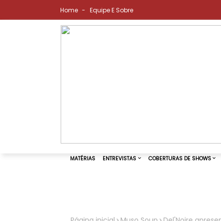
Home
Equipe E Sobre
MATÉRIAS
ENTREVISTAS
COBER
Página inicial
Muso Soup
Del'Noire apres