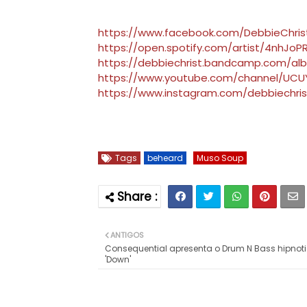
https://www.facebook.com/DebbieChris
https://open.spotify.com/artist/4nhJ
https://debbiechrist.bandcamp.com/al
https://www.youtube.com/channel/U
https://www.instagram.com/debbiechri
Tags
beheard
Muso Soup
ANTIGOS
Consequential apresenta o Drum N Bass hipnot
'Down'