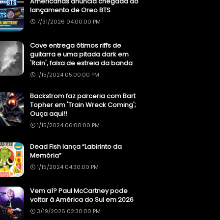
Americanas anuncia chegada do
lançamento de Oreo BTS
7/31/2026 04:00:00 PM
Cove entrega ótimos riffs de
guitarra e uma pitada dark em
'Rain', faixa de estreia da banda
1/15/2024 05:00:00 PM
Backstrom faz parceria com Bart
Topher em 'Train Wreck Coming';
Ouça aqui!!
1/15/2024 06:00:00 PM
Dead Fish lança “Labirinto da
Memória”
1/15/2024 04:30:00 PM
Vem aí? Paul McCartney pode
voltar à América do Sul em 2026
3/19/2026 02:30:00 PM