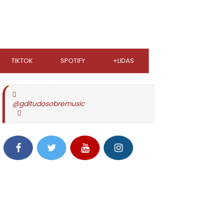
TIKTOK
SPOTIFY
+LIDAS
@gdltudosobremusic