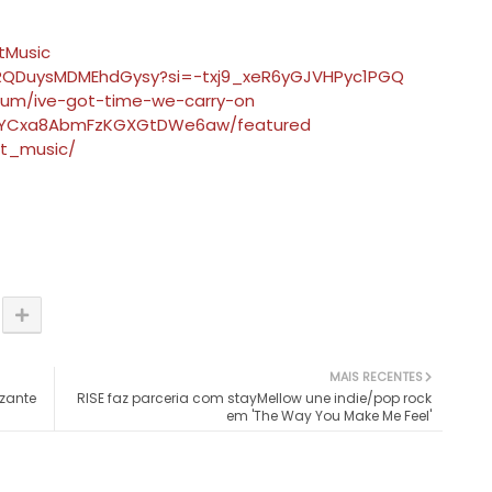
tMusic
oPRQDuysMDMEhdGysy?si=-txj9_xeR6yGJVHPyc1PGQ
bum/ive-got-time-we-carry-on
CUYCxa8AbmFzKGXGtDWe6aw/featured
st_music/
MAIS RECENTES
izante
RISE faz parceria com stayMellow une indie/pop rock
em 'The Way You Make Me Feel'