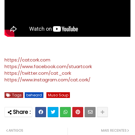
https://catcork.com
https://www.facebook.com/stuartcork
https://twitter.com/cat_cork
https://www.instagram.com/cat.cork/
Tags
beheard
Muso Soup
ANTIGOS
MAIS RECENTES