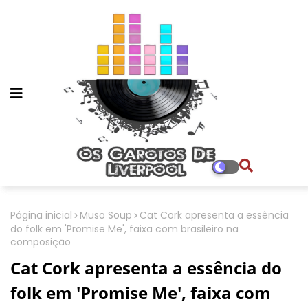
Página inicial
Muso Soup
Cat Cork apresenta a essência
do folk em 'Promise Me', faixa com brasileiro na
composição
Cat Cork apresenta a essência do
folk em 'Promise Me', faixa com