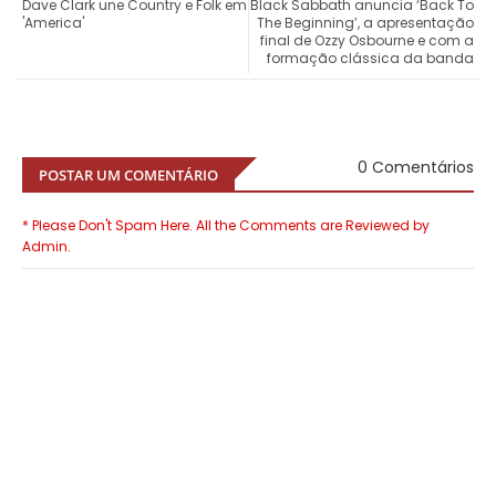
Dave Clark une Country e Folk em
Black Sabbath anuncia ‘Back To
'America'
The Beginning’, a apresentação
final de Ozzy Osbourne e com a
formação clássica da banda
0 Comentários
POSTAR UM COMENTÁRIO
* Please Don't Spam Here. All the Comments are Reviewed by
Admin.