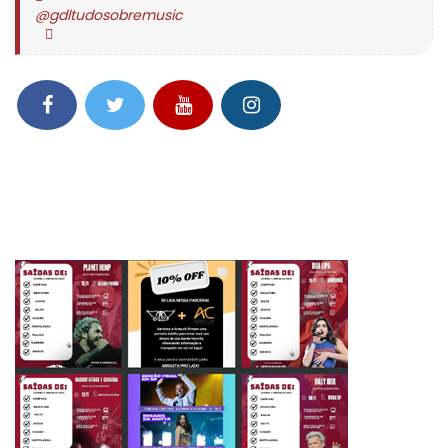
@gdltudosobremusic