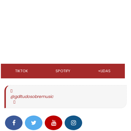
TIKTOK
SPOTIFY
+LIDAS
@gdltudosobremusic