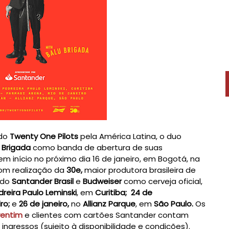
 do
Twenty One Pilots
pela América Latina, o duo
 Brigada
como banda de abertura de suas
em início no próximo dia 16 de janeiro, em Bogotá, na
com realização da
30e,
maior produtora brasileira de
 do
Santander Brasil
e
Budweiser
como cerveja oficial,
dreira Paulo Leminski
, em
Curitiba;
24 de
iro;
e
26 de janeiro,
no
Allianz Parque
, em
São Paulo.
Os
ventim
e clientes com cartões Santander contam
ngressos (sujeito à disponibilidade e condições).