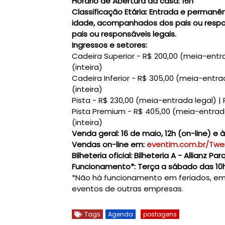
Horário de Abertura da casa:
16h
Classificação Etária:
Entrada e permanênc
idade, acompanhados dos pais ou respo
pais ou responsáveis legais.
Ingressos e setores:
Cadeira Superior - R$ 200,00 (meia-entra
(inteira)
Cadeira Inferior - R$ 305,00 (meia-entrad
(inteira)
Pista - R$ 230,00 (meia-entrada legal) | 
Pista Premium - R$ 405,00 (meia-entrada 
(inteira)
Venda geral:
16 de maio, 12h (on-line) e à
Vendas on-line em:
eventim.com.br/Twe
Bilheteria oficial:
Bilheteria A - Allianz Par
Funcionamento*:
Terça a sábado das 10h
*Não há funcionamento em feriados, eme
eventos de outras empresas.
Tags
Agenda
postagens