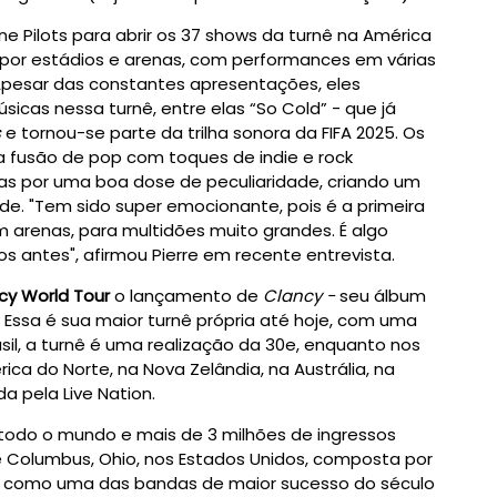
ne Pilots para abrir os 37 shows da turnê na América
por estádios e arenas, com performances em várias
Apesar das constantes apresentações, eles
as nessa turnê, entre elas “So Cold” - que já
s
e tornou-se parte da trilha sonora da FIFA 2025. Os
a fusão de pop com toques de indie e rock
as por uma boa dose de peculiaridade, criando um
ade. "Tem sido super emocionante, pois é a primeira
 arenas, para multidões muito grandes. É algo
 antes", afirmou Pierre em recente entrevista.
cy World Tour
o lançamento de
Clancy -
seu álbum
Essa é
sua maior turnê própria até hoje, com uma
il, a turnê é uma realização da 30e, enquanto nos
ica do Norte, na Nova Zelândia, na Austrália, na
a pela Live Nation.
todo o mundo e mais de 3 milhões de ingressos
e Columbus, Ohio, nos Estados Unidos, composta por
eu como uma das bandas de maior sucesso do século