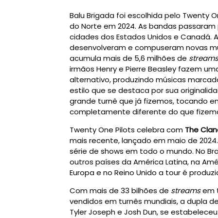
Balu Brigada foi escolhida pelo Twenty O
do Norte em 2024. As bandas passaram 
cidades dos Estados Unidos e Canadá. 
desenvolveram e compuseram novas músic
acumula mais de 5,6 milhões de
stream
irmãos Henry e Pierre Beasley fazem um
alternativo, produzindo músicas marcad
estilo que se destaca por sua originalid
grande turnê que já fizemos, tocando em
completamente diferente do que fizemos
Twenty One Pilots celebra com
The Clan
mais recente, lançado em maio de 2024.
série de shows em todo o mundo. No Bras
outros países da América Latina, na Amér
Europa e no Reino Unido a tour é produzid
Com mais de 33 bilhões de
streams
em 
vendidos em turnês mundiais, a dupla d
Tyler Joseph e Josh Dun, se estabelec