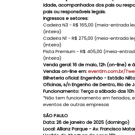
idade, acompanhados dos pais ou respo
pais ou responsáveis legais.
Ingressos e setores:
Cadeira N3 - R$ 165,00 (meia-entrada leg
(inteira)
Cadeira N1 - R$ 275,00 (meia-entrada leg
(inteira)
Pista Premium - R$ 405,00 (meia-entrada 
(inteira)
Venda geral:
16 de maio, 12h (on-line) e à
Vendas on-line em:
eventim.com.br/Twe
Bilheteria oficial:
Engenhão - Estádio Nilto
Oficinas, s/n Engenho de Dentro, Rio de 
Funcionamento
: Terça a sábado das 10h
*Não tem funcionamento em feriados, e
eventos de outras empresas
SÃO PAULO
Data:
26 de janeiro de 2025 (domingo)
Local:
Allianz Parque - Av. Francisco Mata