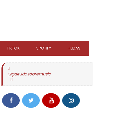
TIKTOK
SPOTIFY
+LIDAS
@gdltudosobremusic