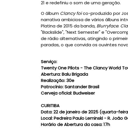
21 e redefiniu o som de uma geração.
O álbum
Clancy foi
co-produzido por Jos
narrativa ambiciosa de vários álbuns int
Platina de 2015 da banda,
Blurryface
.
Cla
"Backslide", "Next Semester" e "Overco
de rádio alternativas, atingindo o prime
paradas, o que convida os ouvintes no
Serviço:
Twenty One Pilots - The Clancy World To
Abertura: Balu Brigada
Realização:
30e
Patrocínio:
Santander Brasil
Cerveja oficial:
Budweiser
CURITIBA
Data:
22 de janeiro de 2025 (quarta-feira
Local:
Pedreira Paulo Leminski - R. João G
Horário de Abertura da casa:
17h