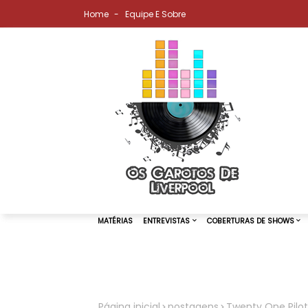
Home
Equipe E Sobre
MATÉRIAS
ENTREVISTAS
COBER
Página inicial
postagens
Twenty One Pilots