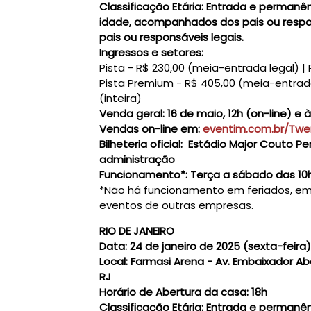
Classificação Etária:
Entrada e permanênc
idade, acompanhados dos pais ou respo
pais ou responsáveis legais.
Ingressos e setores:
Pista - R$ 230,00 (meia-entrada legal) | 
Pista Premium - R$ 405,00 (meia-entrada 
(inteira)
Venda geral:
16 de maio, 12h (on-line) e à
Vendas on-line em:
eventim.com.br/Twe
Bilheteria oficial:
Estádio Major Couto Pere
administração
Funcionamento*:
Terça a sábado das 10h
*Não há funcionamento em feriados, eme
eventos de outras empresas.
RIO DE JANEIRO
Data:
24 de janeiro de 2025 (sexta-feira)
Local:
Farmasi Arena - Av. Embaixador Abel
RJ
Horário de Abertura da casa:
18h
Classificação Etária:
Entrada e permanênc