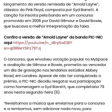
lançamento da versão remixada de “Arnold Layne”,
clássico do Pink Floyd, composta por Syd Barrett. A
canção foi inscrita pela banda em um concurso
promovido em 2006 por David Gilmour e David Bowie,
que buscava a melhor interpretação da faixa.
Confira a versão de “Arnold Layne” da banda PIC-NIC
aqui:
https://youtu.be/n_dErySwD2E?
si=qI389xrYSPz79TJj
O concurso, que envolveu votação popular no MySpace
e avaliação de Gilmour e Bowie, prometia ao vencedor
um dia de gravação nos lendários estúdios Abbey
Road, em Londres. Apesar de não ter conquistado o
prêmio, o PIC-NIC decidiu resgatar sua participação
como homenagem a Syd Barrett, que completaria 79
anos nesta segunda-feira (6).
“Revisitamos a música que enviamos para o concurso
e a remixamos, sem adicionar nada novo, para