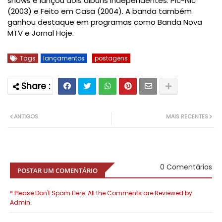
shows e lançou dois álbuns independentes: Pic-Nic
(2003) e Feito em Casa (2004). A banda também
ganhou destaque em programas como Banda Nova
MTV e Jornal Hoje.
Tags
lançamentos
postagens
ANTIGOS
MAIS RECENTES
0 Comentários
POSTAR UM COMENTÁRIO
* Please Don't Spam Here. All the Comments are Reviewed by
Admin.