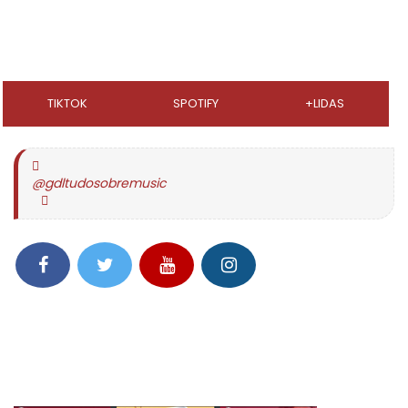
TIKTOK
SPOTIFY
+LIDAS
@gdltudosobremusic