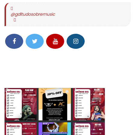
@gdltudosobremusic