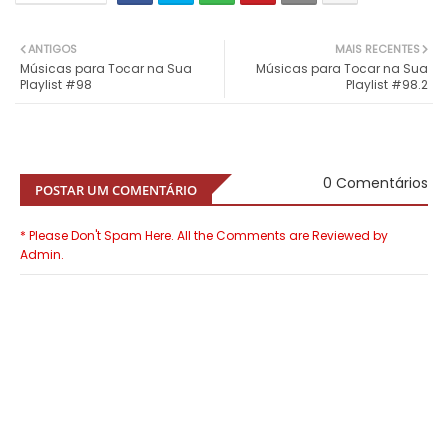
ANTIGOS
MAIS RECENTES
Músicas para Tocar na Sua
Músicas para Tocar na Sua
Playlist #98
Playlist #98.2
0 Comentários
POSTAR UM COMENTÁRIO
* Please Don't Spam Here. All the Comments are Reviewed by
Admin.