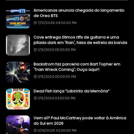
Americanas anuncia chegada do lançamento
de Oreo BTS
7/31/2026 04:00:00 PM
Cove entrega ótimos riffs de guitarra e uma
pitada dark em 'Rain', faixa de estreia da banda
1/15/2024 05:00:00 PM
Backstrom faz parceria com Bart Topher em
'Train Wreck Coming'; Ouça aqui!!
1/15/2024 06:00:00 PM
Dead Fish lança “Labirinto da Memória”
1/15/2024 04:30:00 PM
Vem aí? Paul McCartney pode voltar à América
do Sul em 2026
3/19/2026 02:30:00 PM