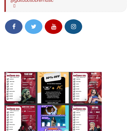
@gdltudosobremusic