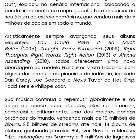
Out”, explodiu no cenário internacional, colocando a
banda firmemente no mapa global e foi o precursor de
seu álbum de estreia homônimo, que vendeu mais de 5
milhões de cópias em todo o mundo.
Artisticamente sempre avançando, seus álbuns
seguintes,
You Could Have It So Much
Better
(2005),
Tonight: Franz Ferdinand
(2009),
Right
Thoughts, Right Words, Right Action
(2013) e
Always
Ascending
(2018), todos ofereceram uma nova
abordagem do modelo Franz e os viram trabalhar com
alguns dos produtores pioneiros da indústria, incluindo
Dan Carey, Joe Goddard e Alexis Taylor do Hot Chip,
Todd Terje e Philippe Zdar.
Sua música continua a repercutir globalmente e, ao
longo de quase duas décadas, eles se tornaram,
comercial e criticamente, uma das maiores bandas
britânicas do mundo, vendendo mais de 10 milhões de
álbuns, 2.5 bilhões de streams até hoje, 14 álbuns de
platina, ganhando prêmios Brit, Ivor Novello e Mercury
Prize, indicações ao Grammy e 6 milhões de ingressos