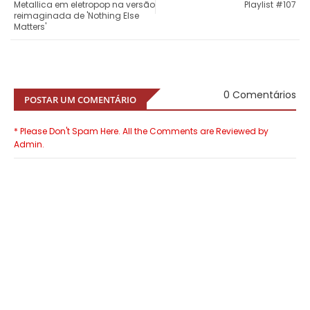
Metallica em eletropop na versão
Playlist #107
reimaginada de 'Nothing Else
Matters'
0 Comentários
POSTAR UM COMENTÁRIO
* Please Don't Spam Here. All the Comments are Reviewed by
Admin.