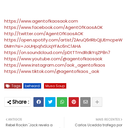
https://www.agentofkaosaok.com
https://www.facebook.com/AgentOfKaosAOK
http://twitter.com/AgentOfKaosAOK
https://open.spotify.com/artist/2AruQ6rIRbQjUEmcpeW
DMm?si=JoUHpqfxSUqYFAc6nC1AHA
https://on.soundcloud.com/pDtTTmdRdkYqZP8n7
https://www.youtube.com/@agentofkaosaok
https://www.instagram.com/aok_agentofkaos
https://www.tiktok.com/@agentofkaos_aok
Tags
beheard
Muso Soup
ANTIGOS
MAIS RECENTES
Rebel Rockin 'Jack revela a
Carlos Ucedda trafega por