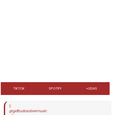
TIKTOK
SPOTIFY
+LIDAS
@gdltudosobremusic