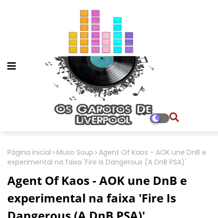
Página inicial
Muso Soup
Agent Of Kaos - AOK une DnB e
experimental na faixa 'Fire Is Dangerous (A DnB PSA)'
Agent Of Kaos - AOK une DnB e
experimental na faixa 'Fire Is
Dangerous (A DnB PSA)'