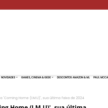
a 'Coming Home (I.M.U)', sua última faixa de 2024
TURAS DE SHOWS
NOVIDADES
GAMES, CINEMA & GEEK
ng Home (I.M.U)', sua última