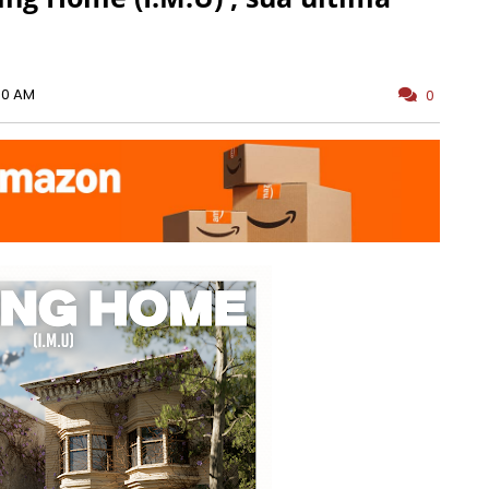
00 AM
0