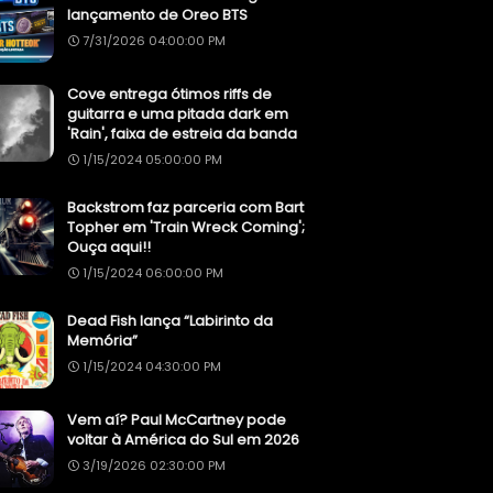
lançamento de Oreo BTS
7/31/2026 04:00:00 PM
Cove entrega ótimos riffs de
guitarra e uma pitada dark em
'Rain', faixa de estreia da banda
1/15/2024 05:00:00 PM
Backstrom faz parceria com Bart
Topher em 'Train Wreck Coming';
Ouça aqui!!
1/15/2024 06:00:00 PM
Dead Fish lança “Labirinto da
Memória”
1/15/2024 04:30:00 PM
Vem aí? Paul McCartney pode
voltar à América do Sul em 2026
3/19/2026 02:30:00 PM