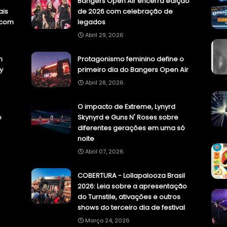
"
Bangers Open Air encerra edição
ais
de 2026 com celebração de
.com
legados
Abril 29, 2026
n
Protagonismo feminino define o
y
primeiro dia do Bangers Open Air
Abril 28, 2026
O impacto de Extreme, Lynyrd
o
Skynyrd e Guns N' Roses sobre
diferentes gerações em uma só
noite
Abril 07, 2026
COBERTURA - Lollapalooza Brasil
2026: Leia sobre a apresentação
do Turnstile, ativações e outros
shows do terceiro dia de festival
Março 24, 2026