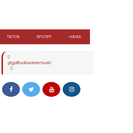
TIKTOK
SPOTIFY
+LIDAS
@gdltudosobremusic