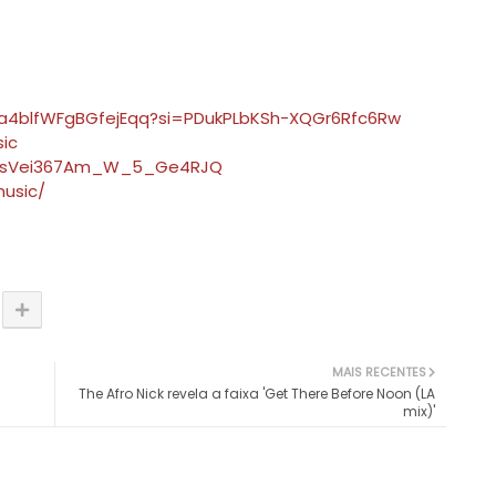
Dca4blfWFgBGfejEqq?si=PDukPLbKSh-XQGr6Rfc6Rw
ic
C1xsVei367Am_W_5_Ge4RJQ
usic/
MAIS RECENTES
The Afro Nick revela a faixa 'Get There Before Noon (LA
mix)'