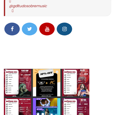
@gdltudosobremusic