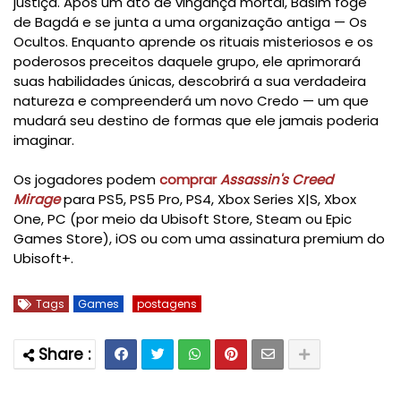
justiça. Após um ato de vingança mortal, Basim foge
de Bagdá e se junta a uma organização antiga — Os
Ocultos. Enquanto aprende os rituais misteriosos e os
poderosos preceitos daquele grupo, ele aprimorará
suas habilidades únicas, descobrirá a sua verdadeira
natureza e compreenderá um novo Credo — um que
mudará seu destino de formas que ele jamais poderia
imaginar.
Os jogadores podem
comprar
Assassin's Creed
Mirage
para PS5, PS5 Pro, PS4, Xbox Series X|S, Xbox
One, PC (por meio da Ubisoft Store, Steam ou Epic
Games Store), iOS ou com uma assinatura premium do
Ubisoft+.
Tags
Games
postagens