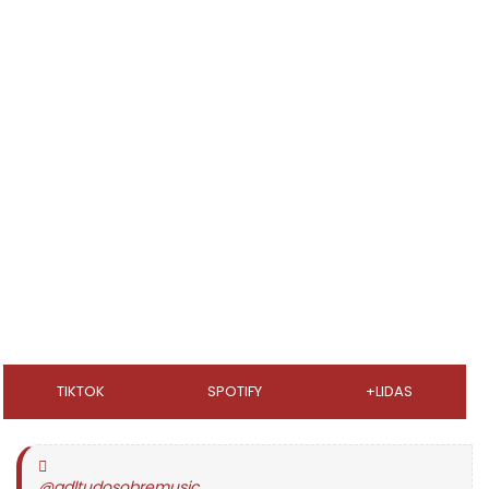
TIKTOK
SPOTIFY
+LIDAS
@gdltudosobremusic