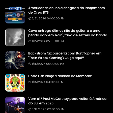
Americanas anuncia chegada do lançamento
de Oreo BTS
7/31/2026 04:00:00 PM
Cove entrega ótimos riffs de guitarra e uma
pitada dark em 'Rain', faixa de estreia da banda
1/15/2024 05:00:00 PM
Backstrom faz parceria com Bart Topher em
'Train Wreck Coming'; Ouça aqui!!
1/15/2024 06:00:00 PM
Dead Fish lança “Labirinto da Memória”
1/15/2024 04:30:00 PM
Vem aí? Paul McCartney pode voltar à América
do Sul em 2026
3/19/2026 02:30:00 PM