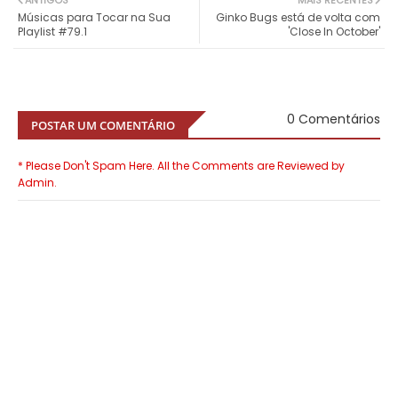
ANTIGOS
MAIS RECENTES
Músicas para Tocar na Sua
Ginko Bugs está de volta com
Playlist #79.1
'Close In October'
0 Comentários
POSTAR UM COMENTÁRIO
* Please Don't Spam Here. All the Comments are Reviewed by
Admin.