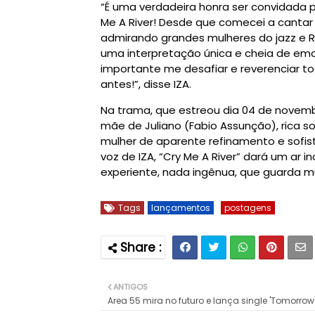
“É uma verdadeira honra ser convidada 
Me A River! Desde que comecei a cantar
admirando grandes mulheres do jazz e 
uma interpretação única e cheia de em
importante me desafiar e reverenciar t
antes!”, disse IZA.
Na trama, que estreou dia 04 de novembr
mãe de Juliano (Fabio Assunção), rica s
mulher de aparente refinamento e sofis
voz de IZA, “Cry Me A River” dará um ar i
experiente, nada ingênua, que guarda mu
Tags
lançamentos
postagens
ANTIGOS
Area 55 mira no futuro e lança single 'Tomorrow