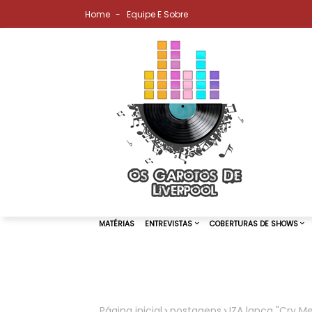
Home
Equipe E Sobre
MATÉRIAS
ENTREVISTAS
COBER
Página inicial
postagens
IZA lança "Cry Me