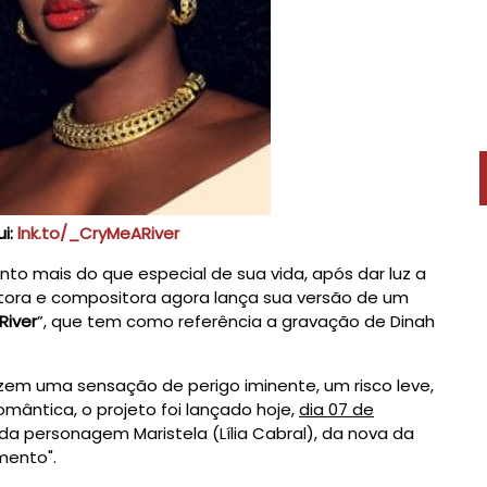
i:
lnk.to/_CryMeARiver
o mais do que especial de sua vida, após dar luz a
antora e compositora agora lança sua versão de um
River
”, que tem como referência a gravação de Dinah
em uma sensação de perigo iminente, um risco leve,
mântica, o projeto foi lançado hoje,
dia 07 de
da personagem Maristela (Lília Cabral), da nova da
mento".