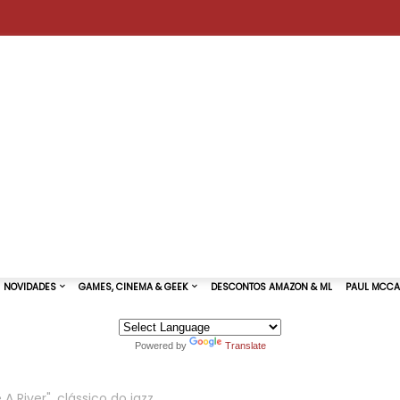
Powered by
Translate
TURAS DE SHOWS
NOVIDADES
GAMES, CINEMA & GEEK
 A River", clássico do jazz