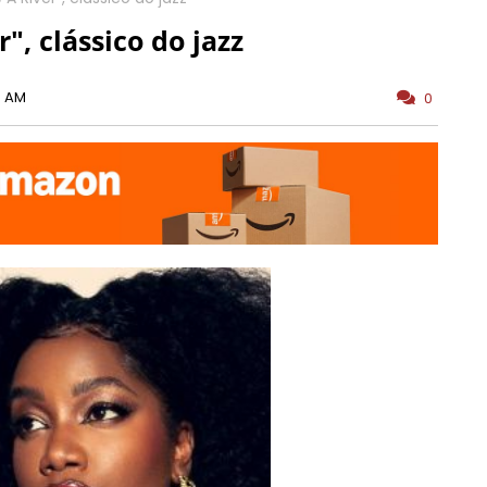
", clássico do jazz
0 AM
0