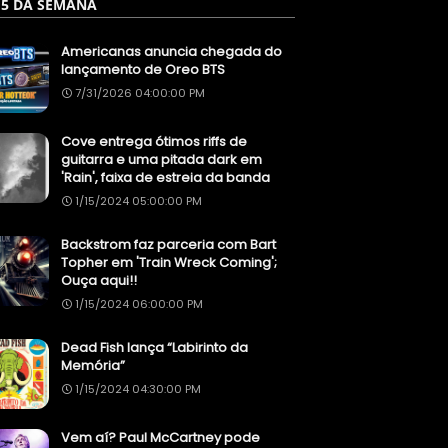
 5 DA SEMANA
Americanas anuncia chegada do
lançamento de Oreo BTS
7/31/2026 04:00:00 PM
Cove entrega ótimos riffs de
guitarra e uma pitada dark em
'Rain', faixa de estreia da banda
1/15/2024 05:00:00 PM
Backstrom faz parceria com Bart
Topher em 'Train Wreck Coming';
Ouça aqui!!
1/15/2024 06:00:00 PM
Dead Fish lança “Labirinto da
Memória”
1/15/2024 04:30:00 PM
Vem aí? Paul McCartney pode